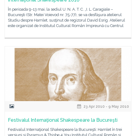
În perioada 9-13 mai, la sediul U. N. A. T. C. „I. L. Caragiale –
Bucureşti (Str. Matei Voievod nr. 75-77), se va desfăşura atelierul
Studiu despre Hamlet, susţinut de regizorul David Esrig. Atelierul
este organizat de Institutul Cultural Român împreună cu Centrul
23 Apr 2010 - 9 May 2010
Festivalul Internaţional Shakespeare la Bucureşti
Festivalul Internaţional Shakespeare la Bucureşti: Hamlet în trei
versiuni şi Pyramus & Thisbe 4 You Institutul Cultural Român şi