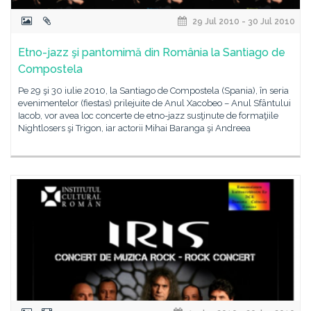
29 Jul 2010 - 30 Jul 2010
Etno-jazz şi pantomimă din România la Santiago de
Compostela
Pe 29 şi 30 iulie 2010, la Santiago de Compostela (Spania), în seria
evenimentelor (fiestas) prilejuite de Anul Xacobeo – Anul Sfântului
Iacob, vor avea loc concerte de etno-jazz susţinute de formaţiile
Nightlosers şi Trigon, iar actorii Mihai Baranga şi Andreea