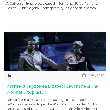
ArCuB susţin trupe prestigioase din Germania, SUA şi România
Festivalul Internaţional Shakespeare, ajuns la cea de-a şaptea
8 May 2010
Întâlnire cu regizoarea Elizabeth LeCompte şi The
Wooster Group la ICR
Sâmbătă, 8 mai 2010, la ora 11. 00, regizoarea Elizabeth
LeCompte şi actori ai trupei The Wooster Group din New York vor
participa, la sediul Institutului Cultural Român (Aleea Alexandru