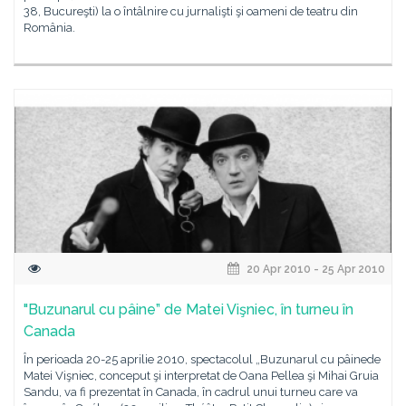
38, Bucureşti) la o întâlnire cu jurnalişti şi oameni de teatru din
România.
20 Apr 2010 - 25 Apr 2010
"Buzunarul cu pâine” de Matei Vişniec, în turneu în
Canada
În perioada 20-25 aprilie 2010, spectacolul „Buzunarul cu pâinede
Matei Vişniec, conceput şi interpretat de Oana Pellea şi Mihai Gruia
Sandu, va fi prezentat în Canada, în cadrul unui turneu care va