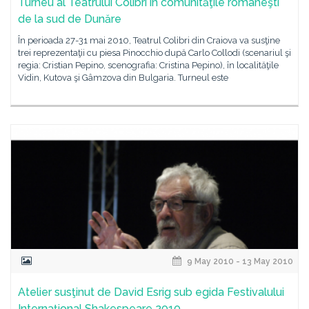
Turneu al Teatrului Colibri în comunităţile româneşti
de la sud de Dunăre
În perioada 27-31 mai 2010, Teatrul Colibri din Craiova va susţine
trei reprezentaţii cu piesa Pinocchio după Carlo Collodi (scenariul şi
regia: Cristian Pepino, scenografia: Cristina Pepino), în localităţile
Vidin, Kutova şi Gâmzova din Bulgaria. Turneul este
9 May 2010 - 13 May 2010
Atelier susţinut de David Esrig sub egida Festivalului
Internaţional Shakespeare 2010