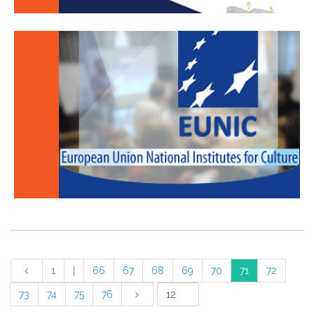
1
|
66
67
68
69
70
71
72
73
74
75
76