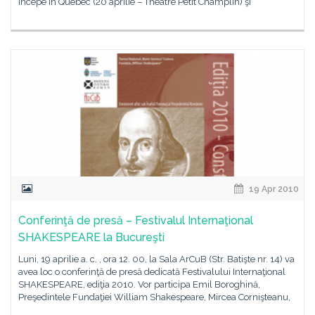
începe în Québec (20 aprilie – Théâtre Petit Champlin) şi
19 Apr 2010
Conferinţă de presă – Festivalul Internaţional
SHAKESPEARE la Bucureşti
Luni, 19 aprilie a. c. , ora 12. 00, la Sala ArCuB (Str. Batişte nr. 14) va
avea loc o conferinţă de presă dedicată Festivalului Internaţional
SHAKESPEARE, ediţia 2010. Vor participa Emil Boroghină,
Preşedintele Fundaţiei William Shakespeare, Mircea Cornişteanu,