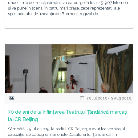
unde, timp de trei săptămâni, va parcurge în total 15. 907 kilometri
şi va pune în scenă, în patru mari oraşe, zece reprezentaţii ale
spectacolului „Muzicanţii din Bremen“, regizat de
25 Jul 2015 - 9 Aug 2015
70 de ani de la înființarea Teatrului Țăndărică marcați
la ICR Beijing
Sâmbătă, 25 iulie 2015, la sediul ICR Beijing, a avut loc vernisajul
expoziţiei de păpuși și marionete „Călătoria lui Ţăndărică”, în