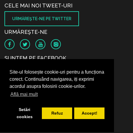
CELE MAI NOI TWEET-URI
URMĂREŞTE-NE PE TWITTER
URMĂREŞTE-NE
SUNTEM PE FACEBOOK
Site-ul folosește cookie-uri pentru a funcționa
corect. Continuând navigarea, iți exprimi
acordul asupra folosirii cookie-urilor.
Află mai mult
Setări
Refuz
Accept!
cookies