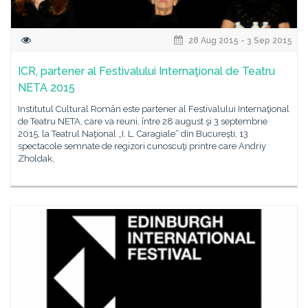
28 Aug 2015 - 3 Sep 2015
ICR, partener al Festivalului Internaţional de Teatru
NETA 2015
Institutul Cultural Român este partener al Festivalului Internaţional
de Teatru NETA, care va reuni, între 28 august şi 3 septembrie
2015, la Teatrul Naţional „I. L. Caragiale“ din Bucureşti, 13
spectacole semnate de regizori cunoscuţi printre care Andriy
Zholdak,