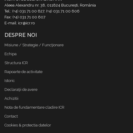
Aleea Alexandru nr. 38, 011824 București, România
Tel.: (+4) 031 71 00 627, (+4) 031 71 00 606
Fax: (+4) 031 71 00 607
E-mail: icr@icr.ro
DESPRE NOI
Misiune / Strategie / Funcţionare
Echipa
Structura ICR
Rapoarte de activitate
Istoric
Declaraţii de avere
Achizitii
Nota de fundamentare cladire ICR
Contact
Cookies & protectia datelor