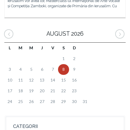
Ierusalim vor avea loc Masterclass-ul Internaţional de Arte Vocale
și Competiția Zamboki, organizate de Primăria din Ierusalim. Cu
AUGUST 2026
L
M
M
J
V
S
D
1
2
3
4
5
6
7
8
9
10
11
12
13
14
15
16
17
18
19
20
21
22
23
24
25
26
27
28
29
30
31
CATEGORII