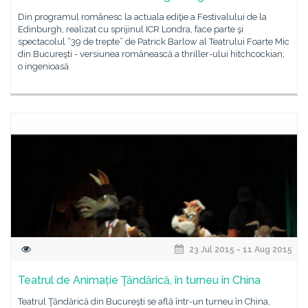
Din programul românesc la actuala ediţie a Festivalului de la
Edinburgh, realizat cu sprijinul ICR Londra, face parte şi
spectacolul “39 de trepte” de Patrick Barlow al Teatrului Foarte Mic
din Bucureşti - versiunea românească a thriller-ului hitchcockian,
o ingenioasă
23 Jul 2015 - 11 Aug 2015
Teatrul de Animație Ţăndărică, în turneu în China
Teatrul Ţăndărică din Bucureşti se află într-un turneu în China,