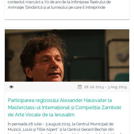
contextul marcării a 70 de ani de la înființarea Teatrului de
Animaţie Ţăndărică și al turneului pe care îl întreprinde
28 Jul 2015 - 3 Aug 2015
Participarea regizorului Alexander Hausvater la
Masterclass-ul Internaţional și Competiția Zamboki
de Arte Vocale de la Ierusalim
În perioada 28 iulie – 3 august 2015, la Centrul Municipal de
Muzică „Louis şi Tillie Alpert” și la Centrul Gerard Bechar din