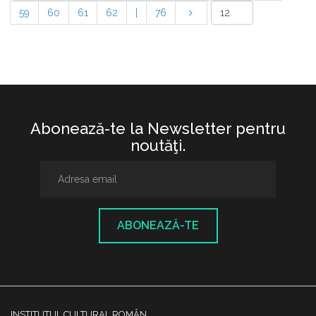
59
60
61
62
|
76
Abonează-te la Newsletter pentru
noutăţi.
ABONEAZĂ-TE
INSTITUTUL CULTURAL ROMÂN