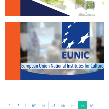
1
|
52
53
54
55
56
57
58