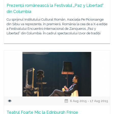
Prezență românească la Festivalul „Paz y Libertad”
din Columbia
Cu sprijinul Institutului Cultural Român, Asociația Pe Picioroange
din Sibiu va reprezenta, în premieră, România la cea de a X-a ediție
a Festivalului Encuentro Internacional de Zanqueros „Paz y
Libertad“ din Columbia. În cadrul spectacolului Izvor de tradiții
6 Aug 2015 - 17 Aug 2015
Teatrul Foarte Mic la Edinburgh Fringe