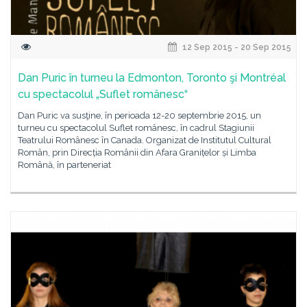
12 Sep 2015 - 20 Sep 2015
Dan Puric în turneu la Edmonton, Toronto şi Montréal
cu spectacolul „Suflet românesc“
Dan Puric va susţine, în perioada 12-20 septembrie 2015, un
turneu cu spectacolul Suflet românesc, în cadrul Stagiunii
Teatrului Românesc în Canada. Organizat de Institutul Cultural
Român, prin Direcția Românii din Afara Granițelor și Limba
Română, în parteneriat