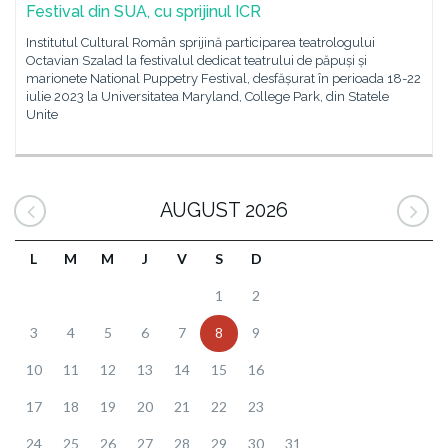
Festival din SUA, cu sprijinul ICR
Institutul Cultural Român sprijină participarea teatrologului
Octavian Szalad la festivalul dedicat teatrului de păpuși și
marionete National Puppetry Festival, desfășurat în perioada 18-22
iulie 2023 la Universitatea Maryland, College Park, din Statele
Unite
AUGUST 2026
L
M
M
J
V
S
D
1
2
3
4
5
6
7
8
9
10
11
12
13
14
15
16
17
18
19
20
21
22
23
24
25
26
27
28
29
30
31