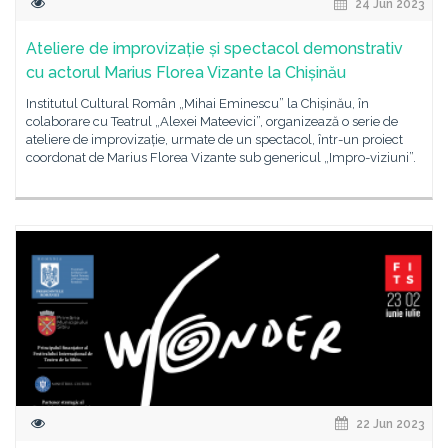
24 Jun 2023
Ateliere de improvizație și spectacol demonstrativ
cu actorul Marius Florea Vizante la Chișinău
Institutul Cultural Român „Mihai Eminescu” la Chișinău, în
colaborare cu Teatrul „Alexei Mateevici”, organizează o serie de
ateliere de improvizație, urmate de un spectacol, într-un proiect
coordonat de Marius Florea Vizante sub genericul „Impro-viziuni”.
22 Jun 2023