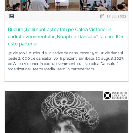
17 Jul 2023
Bucureștenii sunt așteptați pe Calea Victoriei în
cadrul evenimentului „Noaptea Dansuluiˮ, la care ICR
este partener
30 de școli, studiouri și inițiative de dans, peste 15 stiluri de dans și
peste 2. 000 de dansatori vor fi prezenți sâmbătă, 26 august 2023,
pe Calea Victoriei, în cadrul evenimentului „Noaptea Dansuluiˮ,
organizat de Creator Media Team în parteneriat cu