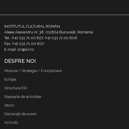
INSTITUTUL CULTURAL ROMÂN
Aleea Alexandru nr. 38, 011824 București, România
Tel.: (+4) 031 71 00 627, (+4) 031 71 00 606
Fax: (+4) 031 71 00 607
E-mail: icr@icr.ro
DESPRE NOI
Misiune / Strategie / Funcţionare
Echipa
Structura ICR
Rapoarte de activitate
Istoric
Declaraţii de avere
Achizitii