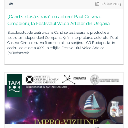
28 Jun 2023
„Când se lasă seara“, cu actorul Paul Cosma-
Cimpoieru, la Festivalul Valea Artelor din Ungaria
Spectacolul de teatru-dans Când se lasă seara, o producție a
teatrului independent Compania 9, în interpretarea actorului Paul
Cosma-Cimpoieru, va fi prezentat, cu sprijinul ICR Budapesta, în
cadrul celei de-a XXXII-a ediții a Festivalului Valea Artelor
(Művészetek