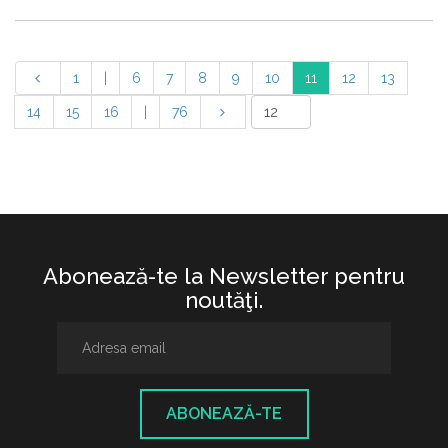
1
|
6
7
8
9
10
11
12
13
14
15
16
|
76
Abonează-te la Newsletter pentru
noutăţi.
ABONEAZĂ-TE