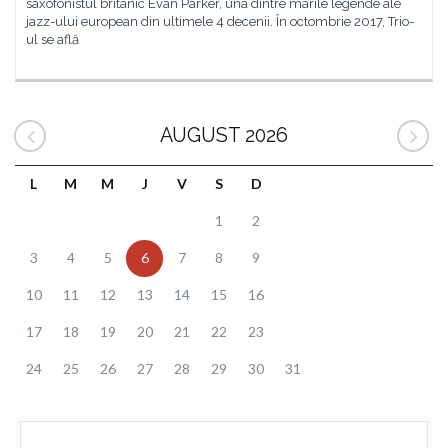
saxofonistul britanic Evan Parker, una dintre marile legende ale
jazz-ului european din ultimele 4 decenii. În octombrie 2017, Trio-
ul se află
AUGUST 2026
L
M
M
J
V
S
D
1
2
3
4
5
6
7
8
9
10
11
12
13
14
15
16
17
18
19
20
21
22
23
24
25
26
27
28
29
30
31