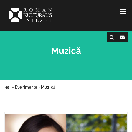
Muzică
»
Evenimente
›
Muzică