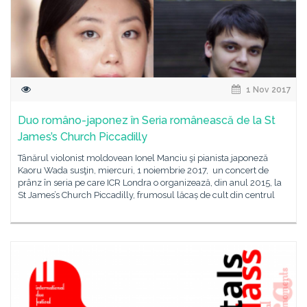
1 Nov 2017
Duo româno-japonez în Seria românească de la St
James’s Church Piccadilly
Tânărul violonist moldovean Ionel Manciu şi pianista japoneză
Kaoru Wada susţin, miercuri, 1 noiembrie 2017, un concert de
prânz în seria pe care ICR Londra o organizează, din anul 2015, la
St James’s Church Piccadilly, frumosul lăcaș de cult din centrul