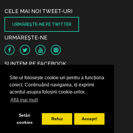
CELE MAI NOI TWEET-URI
URMĂREŞTE-NE PE TWITTER
URMĂREŞTE-NE
SUNTEM PE FACEBOOK
Site-ul folosește cookie-uri pentru a funcționa
corect. Continuând navigarea, iți exprimi
acordul asupra folosirii cookie-urilor.
Află mai mult
Setări
Refuz
Accept!
cookies