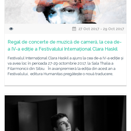
27 Oct 2017 - 29 Oct 2017
Regal de concerte de muzică de cameră, la cea de-
a IV-a ediție a Festivalului Internațional Clara Haskil
Festivalul Internațional Clara Haskil a ajuns la cea de-a IV-a ediție și
va avea loc în perioada 27-29 octombrie 2017, la Sala Thalia a
Filarmonicii din Sibiu. În avanpremieră la ediția din acest an a
Festivalului, editura Humanitas pregătește o nouă traducere,