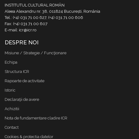
INSTITUTUL CULTURAL ROMÂN
Aleea Alexandru nr. 38, 011824 București, România
Tel.: (+4) 031 71 00 627, (+4) 031 71 00 606
Fax: (+4) 031 71 00 607
E-mail: icr@icr.ro
DESPRE NOI
Misiune / Strategie / Funcţionare
Echipa
Structura ICR
Rapoarte de activitate
Istoric
Declaraţii de avere
Achizitii
Nota de fundamentare cladire ICR
Contact
Cookies & protectia datelor