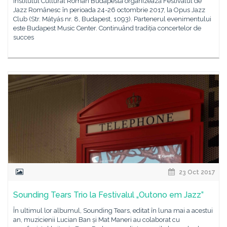
Institutul Cultural Român Budapesta organizează Festivalul de
Jazz Românesc în perioada 24-26 octombrie 2017, la Opus Jazz
Club (Str. Mátyás nr. 8, Budapest, 1093). Partenerul evenimentului
este Budapest Music Center. Continuând tradiția concertelor de
succes
23 Oct 2017
Sounding Tears Trio la Festivalul „Outono em Jazz”
În ultimul lor albumul, Sounding Tears, editat în luna mai a acestui
an, muzicienii Lucian Ban și Mat Maneri au colaborat cu