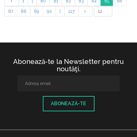
1
|
80
81
82
83
84
85
86
87
88
89
90
|
127
Abonează-te la Newsletter pentru
noutăţi.
ABONEAZĂ-TE