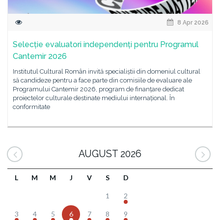
8 Apr 2026
Selecție evaluatori independenți pentru Programul
Cantemir 2026
Institutul Cultural Român invită specialiștii din domeniul cultural
să candideze pentru a face parte din comisiile de evaluare ale
Programului Cantemir 2026, program de finanțare dedicat
proiectelor culturale destinate mediului internațional. În
conformitate
AUGUST 2026
L
M
M
J
V
S
D
1
2
3
4
5
6
7
8
9