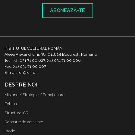
ABONEAZĂ-TE
INSTITUTUL CULTURAL ROMÂN
Aleea Alexandru nr. 38, 011824 București, România
Tel.: (+4) 031 71 00 627, (+4) 031 71 00 606
Fax: (+4) 031 71 00 607
E-mail: icr@icr.ro
DESPRE NOI
Misiune / Strategie / Funcţionare
Echipa
Structura ICR
Rapoarte de activitate
Istoric