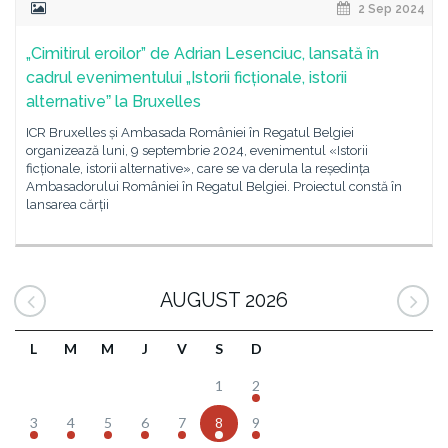
2 Sep 2024
„Cimitirul eroilor” de Adrian Lesenciuc, lansată în
cadrul evenimentului „Istorii ficționale, istorii
alternativeˮ la Bruxelles
ICR Bruxelles și Ambasada României în Regatul Belgiei
organizează luni, 9 septembrie 2024, evenimentul «Istorii
ficționale, istorii alternative», care se va derula la reședința
Ambasadorului României în Regatul Belgiei. Proiectul constă în
lansarea cărții
AUGUST 2026
L
M
M
J
V
S
D
1
2
3
4
5
6
7
8
9