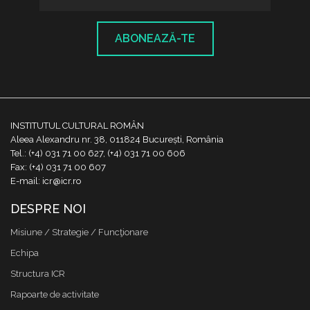
ABONEAZĂ-TE
INSTITUTUL CULTURAL ROMÂN
Aleea Alexandru nr. 38, 011824 București, România
Tel.: (+4) 031 71 00 627, (+4) 031 71 00 606
Fax: (+4) 031 71 00 607
E-mail: icr@icr.ro
DESPRE NOI
Misiune / Strategie / Funcţionare
Echipa
Structura ICR
Rapoarte de activitate