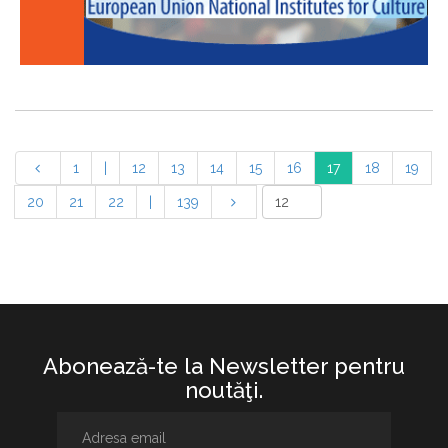
1
|
12
13
14
15
16
17
18
19
20
21
22
|
139
Abonează-te la Newsletter pentru
noutăţi.