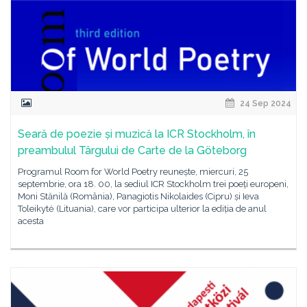
24 Sep 2024
Seară de poezie și muzică la ICR Stockholm, în
preambulul Târgului de Carte de la Göteborg
Programul Room for World Poetry reunește, miercuri, 25
septembrie, ora 18. 00, la sediul ICR Stockholm trei poeți europeni,
Moni Stănilă (România), Panagiotis Nikolaides (Cipru) și Ieva
Toleikytė (Lituania), care vor participa ulterior la ediția de anul
acesta