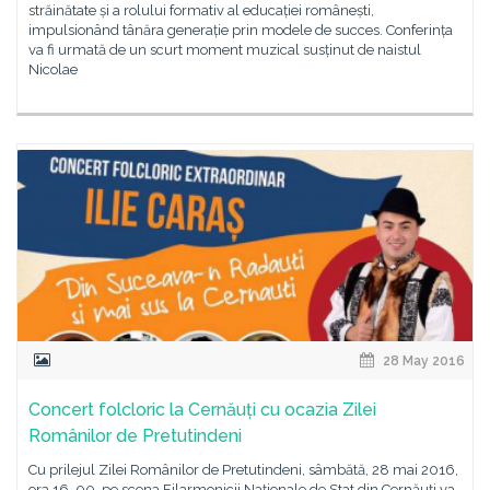
străinătate și a rolului formativ al educației românești,
impulsionând tânăra generație prin modele de succes. Conferința
va fi urmată de un scurt moment muzical susținut de naistul
Nicolae
28 May 2016
Concert folcloric la Cernăuți cu ocazia Zilei
Românilor de Pretutindeni
Cu prilejul Zilei Românilor de Pretutindeni, sâmbătă, 28 mai 2016,
ora 16. 00, pe scena Filarmonicii Naționale de Stat din Cernăuți va