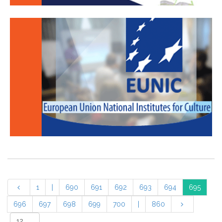
1
|
690
691
692
693
694
695
696
697
698
699
700
|
860