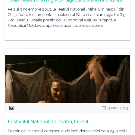
Pe 2 și 3 noiembrie 2013, la Teatrul Național „Mihai Eminescu” din
Chișinău”, a fost prezentat spectacolul D’ale noastre în regia lui Gigi
Căciuleanu. Creația prestigiosului coregraf a ajuns în capitala
Republicii Moldova după ce a cucerit scene europene
3 Nov 2013
Festivalul Naţional de Teatru, la final
Duminică, în cadrul ceremoniei de închidere a celei de-a 23-a ediţii