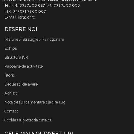
Tel.: (+4) 031 71 00 627, (+4) 031 71 00 606
Fax: (+4) 031 71 00 607
E-mail: icr@icr.ro
DESPRE NOI
Misiune / Strategie / Funcţionare
Echipa
Structura ICR
Rapoarte de activitate
Istoric
Declaraţii de avere
Achizitii
Nota de fundamentare cladire ICR
Contact
Cookies & protectia datelor
CELE MAI NOI TWEET-URI