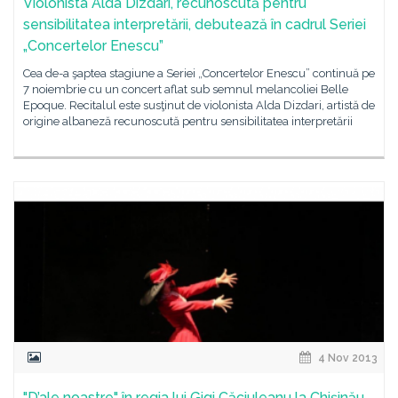
Violonista Alda Dizdari, recunoscută pentru
sensibilitatea interpretării, debutează în cadrul Seriei
„Concertelor Enescu”
Cea de-a şaptea stagiune a Seriei „Concertelor Enescu” continuă pe
7 noiembrie cu un concert aflat sub semnul melancoliei Belle
Epoque. Recitalul este susţinut de violonista Alda Dizdari, artistă de
origine albaneză recunoscută pentru sensibilitatea interpretării
4 Nov 2013
"D’ale noastre" în regia lui Gigi Căciuleanu la Chișinău