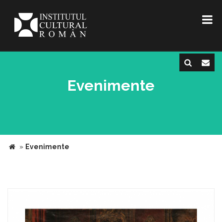
Evenimente
»
Evenimente