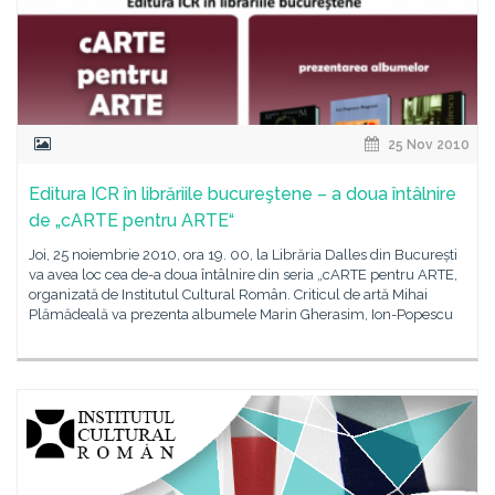
25 Nov 2010
Editura ICR în librăriile bucureştene – a doua întâlnire
de „cARTE pentru ARTE“
Joi, 25 noiembrie 2010, ora 19. 00, la Librăria Dalles din București
va avea loc cea de-a doua întâlnire din seria „cARTE pentru ARTE,
organizată de Institutul Cultural Român. Criticul de artă Mihai
Plămădeală va prezenta albumele Marin Gherasim, Ion-Popescu