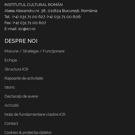
INSTITUTUL CULTURAL ROMÂN
Aleea Alexandru nr. 38, 011824 București, România
Tel.: (+4) 031 71 00 627, (+4) 031 71 00 606
Fax: (+4) 031 71 00 607
E-mail: icr@icr.ro
DESPRE NOI
Misiune / Strategie / Funcţionare
Echipa
Structura ICR
Rapoarte de activitate
Istoric
Declaraţii de avere
Achizitii
Nota de fundamentare cladire ICR
Contact
Cookies & protectia datelor