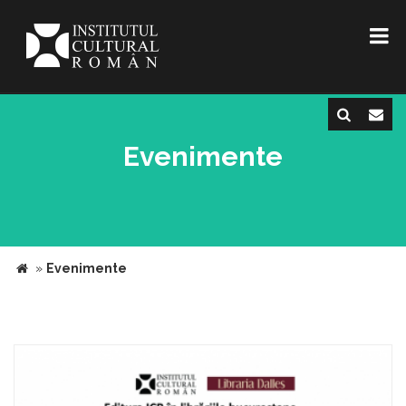
Evenimente
»
Evenimente