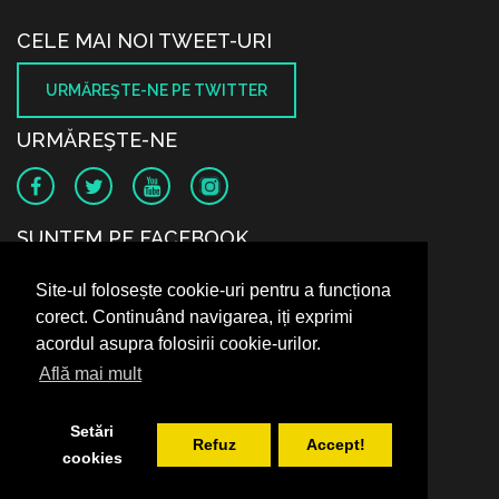
CELE MAI NOI TWEET-URI
URMĂREŞTE-NE PE TWITTER
URMĂREŞTE-NE
SUNTEM PE FACEBOOK
Site-ul folosește cookie-uri pentru a funcționa
corect. Continuând navigarea, iți exprimi
acordul asupra folosirii cookie-urilor.
Află mai mult
Setări
Refuz
Accept!
cookies