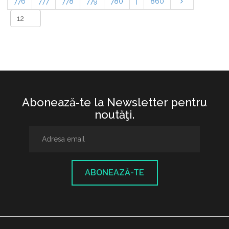
776
777
778
779
780
|
860
Abonează-te la Newsletter pentru
noutăţi.
ABONEAZĂ-TE