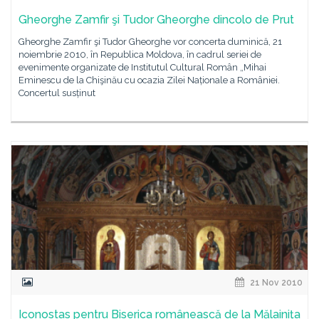
Gheorghe Zamfir şi Tudor Gheorghe dincolo de Prut
Gheorghe Zamfir şi Tudor Gheorghe vor concerta duminică, 21
noiembrie 2010, în Republica Moldova, în cadrul seriei de
evenimente organizate de Institutul Cultural Român „Mihai
Eminescu de la Chişinău cu ocazia Zilei Naționale a României.
Concertul susținut
21 Nov 2010
Iconostas pentru Biserica românească de la Mălainița