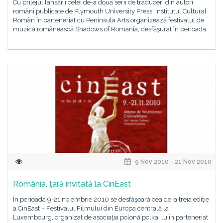
Cu prilejul lansării celei de-a doua serii de traduceri din autori
români publicate de Plymouth University Press, Institutul Cultural
Român în parteneriat cu Peninsula Arts organizează festivalul de
muzică românească Shadows of Romania, desfăşurat în perioada
9 Nov 2010 - 21 Nov 2010
România, ţară invitată la CinEast
În perioada 9-21 noiembrie 2010 se desfăşoară cea de-a treia ediţie
a CinEast – Festivalul Filmului din Europa centrală la
Luxembourg, organizat de asociaţia polonă polka. lu în parteneriat