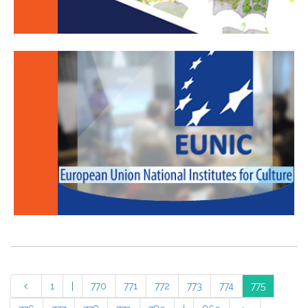
1
|
770
771
772
773
774
775