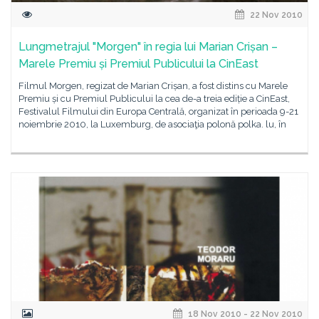
22 Nov 2010
Lungmetrajul "Morgen" în regia lui Marian Crișan –
Marele Premiu și Premiul Publicului la CinEast
Filmul Morgen, regizat de Marian Crișan, a fost distins cu Marele
Premiu și cu Premiul Publicului la cea de-a treia ediție a CinEast,
Festivalul Filmului din Europa Centrală, organizat în perioada 9-21
noiembrie 2010, la Luxemburg, de asociaţia polonă polka. lu, în
18 Nov 2010 - 22 Nov 2010