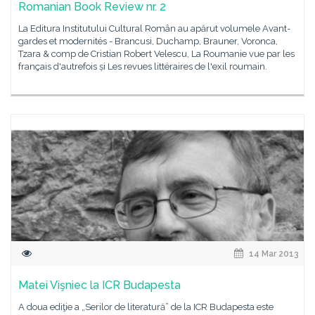
Romanian Book Review nr. 2
La Editura Institutului Cultural Român au apărut volumele Avant-
gardes et modernités - Brancusi, Duchamp, Brauner, Voronca,
Tzara & comp de Cristian Robert Velescu, La Roumanie vue par les
français d'autrefois și Les revues littéraires de l'exil roumain.
14 Mar 2013
Matei Vişniec la ICR Budapesta
A doua ediţie a „Serilor de literatură” de la ICR Budapesta este