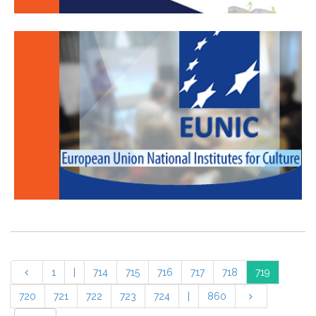
1
|
714
715
716
717
718
719
720
721
722
723
724
|
860