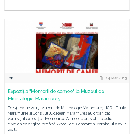
14 Mar 2013
Expoziția "Memorii de camee" la Muzeul de
Mineralogie Maramureş
Pe 14 martie 2013, Muzeul de Mineralogie Maramureş , ICR - Filiala
Maramureş şi Consiliul Judeţean Maramureş au organizat
vernisajul expoziţiei “Memorii de Camee” a artistului plastic
elveţian de origine română, Anca Seel Constantin. Vernisajul a avut
loc la