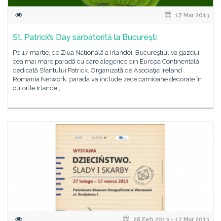
17 Mar 2013
St. Patrick’s Day sărbătorită la București
Pe 17 martie, de Ziua Nationalã a Irlandei, Bucureştiul va gazdui
cea mai mare paradã cu care alegorice din Europa Continentală
dedicatã Sfantului Patrick. Organizatã de Asociaţia Ireland
Romania Network, parada va include zece camioane decorate în
culorile Irlandei,
26 Feb 2013 - 17 Mar 2013