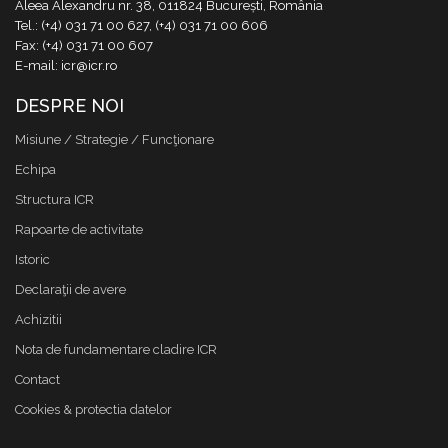
Aleea Alexandru nr. 38, 011824 București, România
Tel.: (+4) 031 71 00 627, (+4) 031 71 00 606
Fax: (+4) 031 71 00 607
E-mail: icr@icr.ro
DESPRE NOI
Misiune / Strategie / Funcţionare
Echipa
Structura ICR
Rapoarte de activitate
Istoric
Declaraţii de avere
Achizitii
Nota de fundamentare cladire ICR
Contact
Cookies & protectia datelor