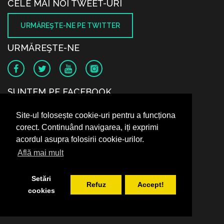
CELE MAI NOI TWEET-URI
URMĂREŞTE-NE PE TWITTER
URMĂREŞTE-NE
SUNTEM PE FACEBOOK
Site-ul folosește cookie-uri pentru a funcționa
corect. Continuând navigarea, iți exprimi
acordul asupra folosirii cookie-urilor.
Află mai mult
Setări
Refuz
Accept!
cookies