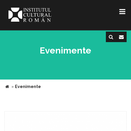
Evenimente
»
Evenimente