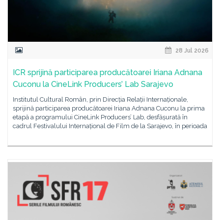
28 Jul 2026
ICR sprijină participarea producătoarei Iriana Adnana
Cuconu la CineLink Producers’ Lab Sarajevo
Institutul Cultural Român, prin Direcția Relații Internaționale,
sprijină participarea producătoarei Iriana Adnana Cuconu la prima
etapă a programului CineLink Producers’ Lab, desfășurată în
cadrul Festivalului Internațional de Film de la Sarajevo, în perioada