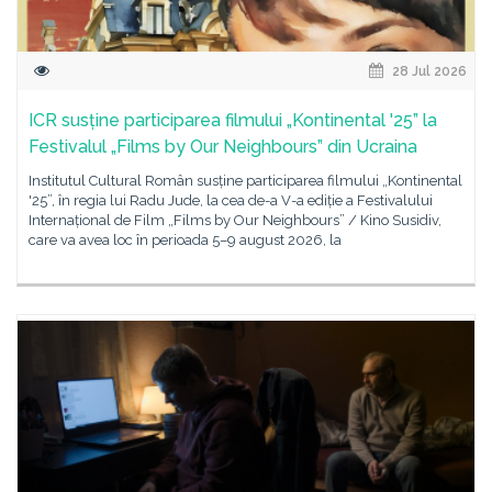
28 Jul 2026
ICR susține participarea filmului „Kontinental '25” la
Festivalul „Films by Our Neighbours” din Ucraina
Institutul Cultural Român susține participarea filmului „Kontinental
'25”, în regia lui Radu Jude, la cea de-a V-a ediție a Festivalului
Internațional de Film „Films by Our Neighbours” / Kino Susidiv,
care va avea loc în perioada 5–9 august 2026, la