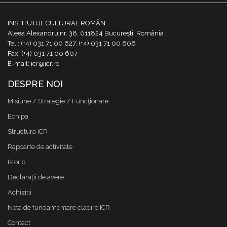
INSTITUTUL CULTURAL ROMÂN
Aleea Alexandru nr. 38, 011824 București, România
Tel.: (+4) 031 71 00 627, (+4) 031 71 00 606
Fax: (+4) 031 71 00 607
E-mail: icr@icr.ro
DESPRE NOI
Misiune / Strategie / Funcţionare
Echipa
Structura ICR
Rapoarte de activitate
Istoric
Declaraţii de avere
Achizitii
Nota de fundamentare cladire ICR
Contact