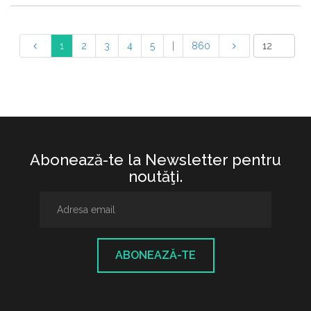
1
2
3
4
5
|
860
Abonează-te la Newsletter pentru
noutăţi.
ABONEAZĂ-TE