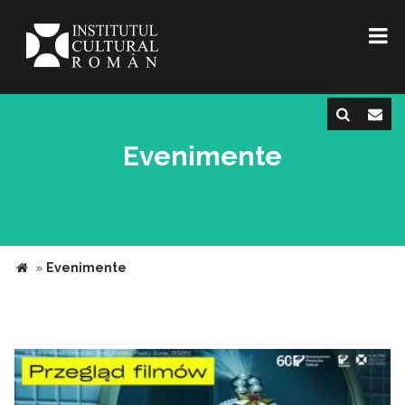
Evenimente
»
Evenimente