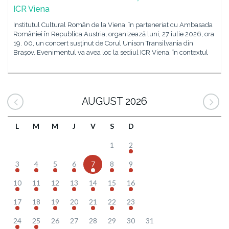
ICR Viena
Institutul Cultural Român de la Viena, în parteneriat cu Ambasada
României în Republica Austria, organizează luni, 27 iulie 2026, ora
19. 00, un concert susținut de Corul Unison Transilvania din
Brașov. Evenimentul va avea loc la sediul ICR Viena, în contextul
AUGUST 2026
L
M
M
J
V
S
D
1
2
3
4
5
6
7
8
9
10
11
12
13
14
15
16
17
18
19
20
21
22
23
24
25
26
27
28
29
30
31