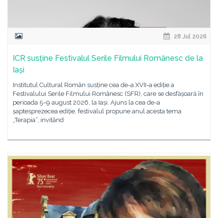
28 Jul 2026
ICR susține Festivalul Serile Filmului Românesc de la
Iași
Institutul Cultural Român susține cea de-a XVII-a ediție a
Festivalului Serile Filmului Românesc (SFR), care se desfășoară în
perioada 5–9 august 2026, la Iași. Ajuns la cea de-a
șaptesprezecea ediție, festivalul propune anul acesta tema
„Terapia”, invitând