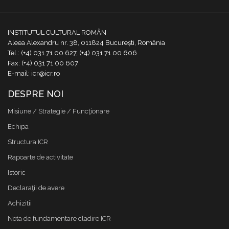
INSTITUTUL CULTURAL ROMÂN
Aleea Alexandru nr. 38, 011824 București, România
Tel.: (+4) 031 71 00 627, (+4) 031 71 00 606
Fax: (+4) 031 71 00 607
E-mail: icr@icr.ro
DESPRE NOI
Misiune / Strategie / Funcţionare
Echipa
Structura ICR
Rapoarte de activitate
Istoric
Declaraţii de avere
Achizitii
Nota de fundamentare cladire ICR