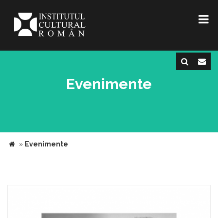
Evenimente
»
Evenimente