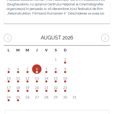
Zeughauskino, cu sprijinul Centrului Naţional al Cinematografiei
organizează în perioada 11-16 decembrie 2012 festivalul de film
„Rekonstruktion. Filmland Rumänien II”. Deschiderea va avea loc
AUGUST 2026
L
M
M
J
V
S
D
1
2
3
4
5
6
7
8
9
10
11
12
13
14
15
16
17
18
19
20
21
22
23
24
25
26
27
28
29
30
31