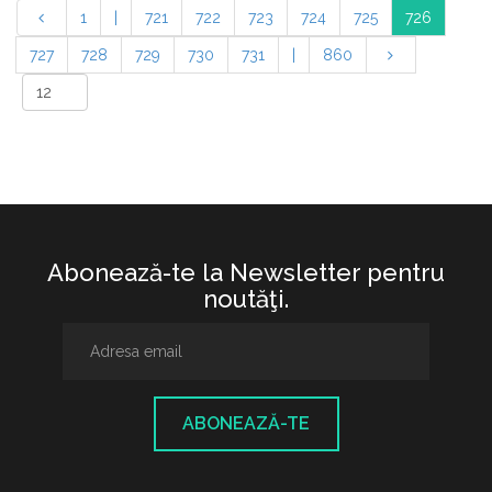
1
|
721
722
723
724
725
726
727
728
729
730
731
|
860
Abonează-te la Newsletter pentru
noutăţi.
ABONEAZĂ-TE