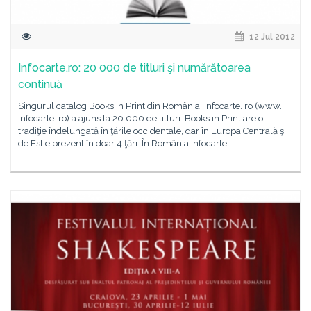
12 Jul 2012
Infocarte.ro: 20 000 de titluri şi numărătoarea
continuă
Singurul catalog Books in Print din România, Infocarte. ro (www.
infocarte. ro) a ajuns la 20 000 de titluri. Books in Print are o
tradiţie îndelungată în ţările occidentale, dar în Europa Centrală şi
de Est e prezent în doar 4 ţări. În România Infocarte.