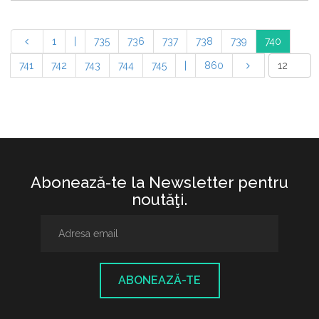
1
|
735
736
737
738
739
740
741
742
743
744
745
|
860
Abonează-te la Newsletter pentru
noutăţi.
ABONEAZĂ-TE