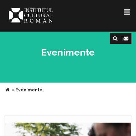
Evenimente
»
Evenimente