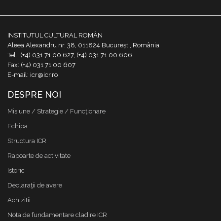
INSTITUTUL CULTURAL ROMÂN
Aleea Alexandru nr. 38, 011824 București, România
Tel.: (+4) 031 71 00 627, (+4) 031 71 00 606
Fax: (+4) 031 71 00 607
E-mail: icr@icr.ro
DESPRE NOI
Misiune / Strategie / Funcţionare
Echipa
Structura ICR
Rapoarte de activitate
Istoric
Declaraţii de avere
Achizitii
Nota de fundamentare cladire ICR