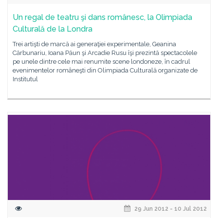
Un regal de teatru şi dans românesc, la Olimpiada
Culturală de la Londra
Trei artişti de marcă ai generaţiei experimentale, Geanina
Cărbunariu, Ioana Păun şi Arcadie Rusu îşi prezintă spectacolele
pe unele dintre cele mai renumite scene londoneze, în cadrul
evenimentelor româneşti din Olimpiada Culturală organizate de
Institutul
29 Jun 2012 - 10 Jul 2012