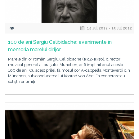
14 Jul 2012 - 15 Jul 2012
100 de ani Sergiu Celibidache: evenimente în
memoria marelui dirijor
Marele dirijor român Sergiu Celibidache (1912-1996), director
muzical general al oraşului München, ar fi împlinit anul acesta
100 de ani. Cu acest prilej, faimosul cor A-cappella Monteverdi din
München, sub conducerea lui Konrad von Abel, în cooperare cu
solişti renumiţi