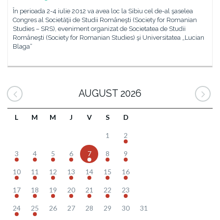
În perioada 2-4 iulie 2012 va avea loc la Sibiu cel de-al şaselea
Congres al Societăţii de Studii Româneşti (Society for Romanian
Studies – SRS), eveniment organizat de Societatea de Studii
Româneşti (Society for Romanian Studies) şi Universitatea „Lucian
Blaga“
AUGUST 2026
L
M
M
J
V
S
D
1
2
3
4
5
6
7
8
9
10
11
12
13
14
15
16
17
18
19
20
21
22
23
24
25
26
27
28
29
30
31