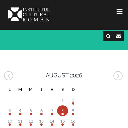
AUGUST 2026
L
M
M
J
V
S
D
1
2
3
4
5
6
7
8
9
10
11
12
13
14
15
16