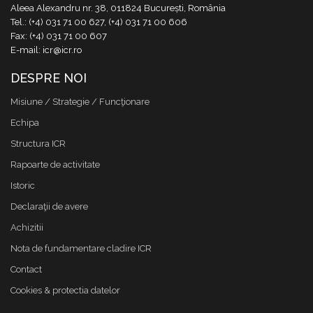
Aleea Alexandru nr. 38, 011824 București, România
Tel.: (+4) 031 71 00 627, (+4) 031 71 00 606
Fax: (+4) 031 71 00 607
E-mail: icr@icr.ro
DESPRE NOI
Misiune / Strategie / Funcţionare
Echipa
Structura ICR
Rapoarte de activitate
Istoric
Declaraţii de avere
Achizitii
Nota de fundamentare cladire ICR
Contact
Cookies & protectia datelor