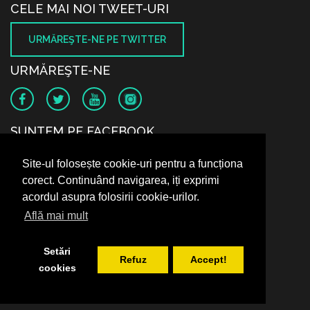
CELE MAI NOI TWEET-URI
URMĂREŞTE-NE PE TWITTER
URMĂREŞTE-NE
SUNTEM PE FACEBOOK
Site-ul folosește cookie-uri pentru a funcționa
corect. Continuând navigarea, iți exprimi
acordul asupra folosirii cookie-urilor.
Află mai mult
Setări
Refuz
Accept!
cookies