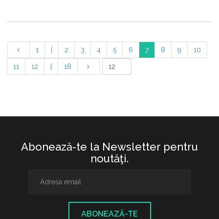
1
|
2
3
4
5
6
7
8
9
10
11
12
|
18
Abonează-te la Newsletter pentru
noutăţi.
ABONEAZĂ-TE