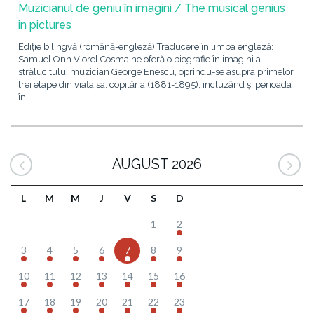
Muzicianul de geniu în imagini / The musical genius
in pictures
Ediție bilingvă (română-engleză) Traducere în limba engleză:
Samuel Onn Viorel Cosma ne oferă o biografie în imagini a
strălucitului muzician George Enescu, oprindu-se asupra primelor
trei etape din viața sa: copilăria (1881-1895), incluzând și perioada
în
AUGUST 2026
L
M
M
J
V
S
D
1
2
3
4
5
6
7
8
9
10
11
12
13
14
15
16
17
18
19
20
21
22
23