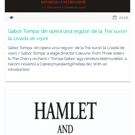
2016
Gábor Tompa: din opera unui regizor: de la
Trei surori
la
Livada de vișini
Gábor Tompa: din opera unui regizor: de la Trei surori la Livada de
vișini / Gábor Tompa: a stage director's oeuvre: from Three sisters
to The Cherry orchard / Tompa Gábor: egy rendezo életmuvébol: a
Három novértol a CseresznyéskertigPrefața de | With an
introduction