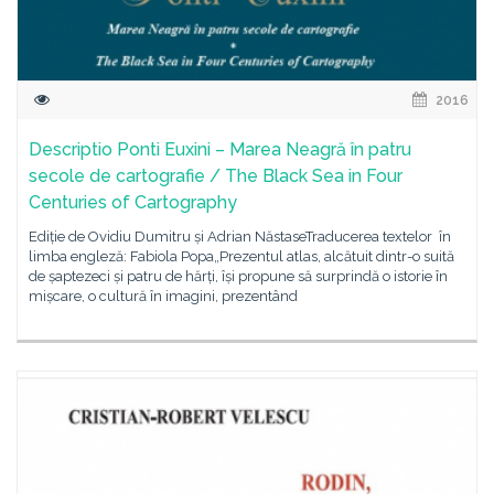
2016
Descriptio Ponti Euxini – Marea Neagră în patru
secole de cartografie / The Black Sea in Four
Centuries of Cartography
Ediție de Ovidiu Dumitru și Adrian NăstaseTraducerea textelor în
limba engleză: Fabiola Popa„Prezentul atlas, alcătuit dintr-o suită
de șaptezeci și patru de hărți, își propune să surprindă o istorie în
mișcare, o cultură în imagini, prezentând