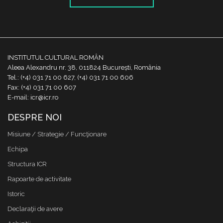
INSTITUTUL CULTURAL ROMÂN
Aleea Alexandru nr. 38, 011824 București, România
Tel.: (+4) 031 71 00 627, (+4) 031 71 00 606
Fax: (+4) 031 71 00 607
E-mail: icr@icr.ro
DESPRE NOI
Misiune / Strategie / Funcţionare
Echipa
Structura ICR
Rapoarte de activitate
Istoric
Declaraţii de avere