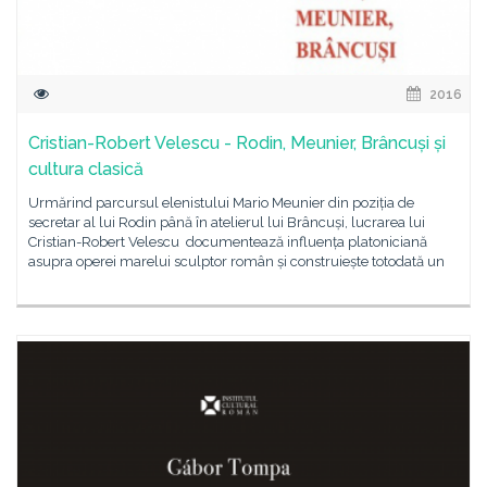
2016
Cristian-Robert Velescu - Rodin, Meunier, Brâncuși și
cultura clasică
Urmărind parcursul elenistului Mario Meunier din poziția de
secretar al lui Rodin până în atelierul lui Brâncuși, lucrarea lui
Cristian-Robert Velescu documentează influența platoniciană
asupra operei marelui sculptor român și construiește totodată un