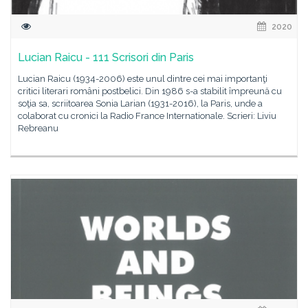
2020
Lucian Raicu - 111 Scrisori din Paris
Lucian Raicu (1934-2006) este unul dintre cei mai importanţi
critici literari români postbelici. Din 1986 s-a stabilit împreună cu
soţia sa, scriitoarea Sonia Larian (1931-2016), la Paris, unde a
colaborat cu cronici la Radio France Internationale. Scrieri: Liviu
Rebreanu