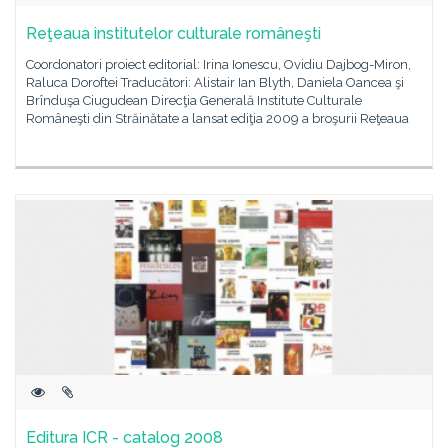
Reţeaua institutelor culturale româneşti
Coordonatori proiect editorial: Irina Ionescu, Ovidiu Dajbog-Miron,
Raluca Doroftei Traducători: Alistair Ian Blyth, Daniela Oancea şi
Brînduşa Ciugudean Direcţia Generală Institute Culturale
Româneşti din Străinătate a lansat ediţia 2009 a broşurii Reţeaua
Editura ICR - catalog 2008