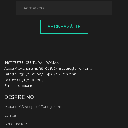
ABONEAZĂ-TE
INSTITUTUL CULTURAL ROMÂN
Aleea Alexandru nr. 38, 011824 București, România
Tel.: (+4) 031 71 00 627, (+4) 031 71 00 606
Fax: (+4) 031 71 00 607
E-mail: icr@icr.ro
DESPRE NOI
Misiune / Strategie / Funcţionare
Echipa
Structura ICR