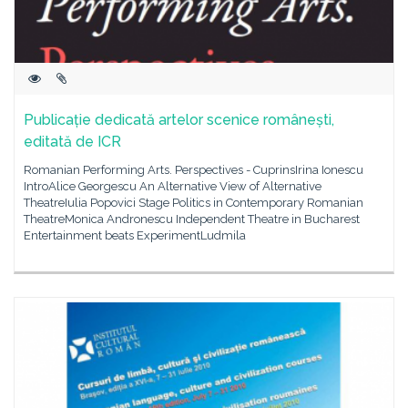
Publicație dedicată artelor scenice românești,
editată de ICR
Romanian Performing Arts. Perspectives - CuprinsIrina Ionescu
IntroAlice Georgescu An Alternative View of Alternative
TheatreIulia Popovici Stage Politics in Contemporary Romanian
TheatreMonica Andronescu Independent Theatre in Bucharest
Entertainment beats ExperimentLudmila