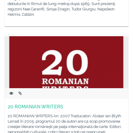
debuturile în filmul de lung-metraj după 1989. Sunt prezenţi
regizorii Nae Caranfil, Sinişa Dragin, Tudor Giurgiu, Napoleon
Helmis, Cătălin
20 ROMANIAN WRITERS
20 ROMANIAN WRITERS An: 2007 Traducatori: Alistair Ian Blyth
Lansat în 2005, programul 20 de autori are ca scop promovarea
creaţiei literare româneşti pe piaţa internaţională de carte. Editori,
personalităţi culturale, critici literari şi toţi cei preocupaţi