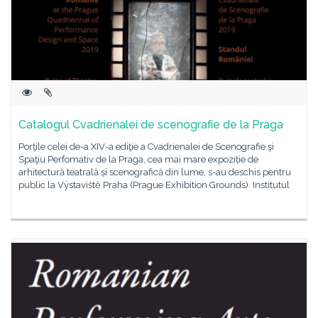
Catalogul Cvadrienalei de scenografie de la Praga
Porţile celei de-a XIV-a ediţie a Cvadrienalei de Scenografie şi
Spaţiu Perfomativ de la Praga, cea mai mare expoziție de
arhitectură teatrală și scenografică din lume, s-au deschis pentru
public la Výstaviště Praha (Prague Exhibition Grounds). Institutul