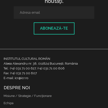
noutăţi.
ABONEAZĂ-TE
INSTITUTUL CULTURAL ROMÂN
Aleea Alexandru nr. 38, 011824 București, România
Tel.: (+4) 031 71 00 627, (+4) 031 71 00 606
Fax: (+4) 031 71 00 607
E-mail: icr@icr.ro
DESPRE NOI
Misiune / Strategie / Funcţionare
Echipa