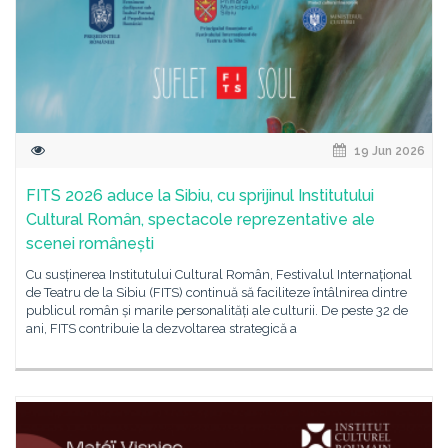
19 Jun 2026
FITS 2026 aduce la Sibiu, cu sprijinul Institutului
Cultural Român, spectacole reprezentative ale
scenei românești
Cu susținerea Institutului Cultural Român, Festivalul Internațional
de Teatru de la Sibiu (FITS) continuă să faciliteze întâlnirea dintre
publicul român și marile personalități ale culturii. De peste 32 de
ani, FITS contribuie la dezvoltarea strategică a