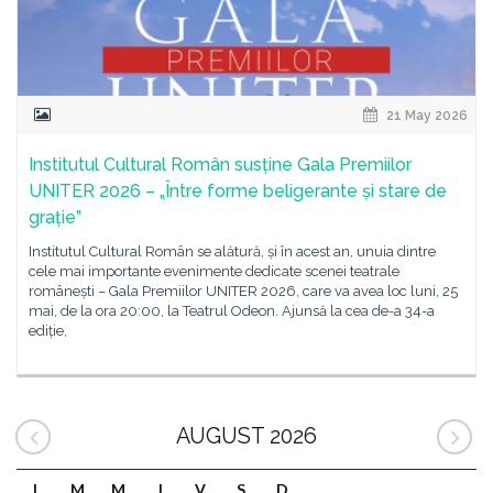
21 May 2026
Institutul Cultural Român susține Gala Premiilor
UNITER 2026 – „Între forme beligerante și stare de
grație”
Institutul Cultural Român se alătură, și în acest an, unuia dintre
cele mai importante evenimente dedicate scenei teatrale
românești – Gala Premiilor UNITER 2026, care va avea loc luni, 25
mai, de la ora 20:00, la Teatrul Odeon. Ajunsă la cea de-a 34-a
ediție,
AUGUST 2026
L
M
M
J
V
S
D