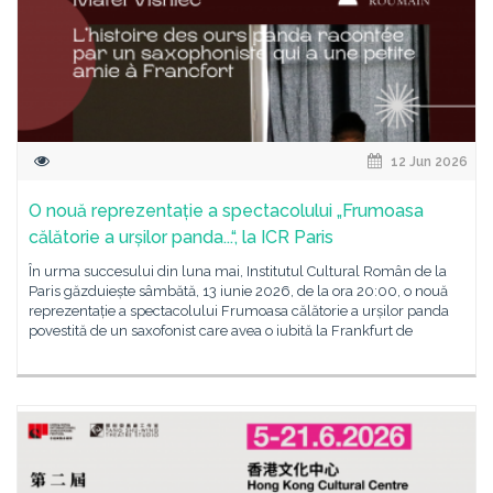
12 Jun 2026
O nouă reprezentație a spectacolului „Frumoasa
călătorie a urșilor panda...“, la ICR Paris
În urma succesului din luna mai, Institutul Cultural Român de la
Paris găzduiește sâmbătă, 13 iunie 2026, de la ora 20:00, o nouă
reprezentație a spectacolului Frumoasa călătorie a urșilor panda
povestită de un saxofonist care avea o iubită la Frankfurt de