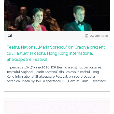
24 Jun 2026
Teatrul Național „Marin Sorescu” din Craiova prezent
cu „Hamlet” în cadrul Hong Kong International
Shakespeare Festival
În perioada 16-17 iunie 2026, ICR Beijing a susținut participarea
Teatrului Național „Marin Sorescu” din Craiova în cadrul Hong
Kong International Shakespeare Festival, prin co-producția
britanică Cheek by Jowl a spectacolului „Hamlet”, unicul spectacol