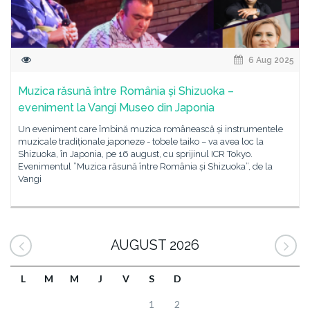
6 Aug 2025
Muzica răsună între România și Shizuoka –
eveniment la Vangi Museo din Japonia
Un eveniment care îmbină muzica românească și instrumentele
muzicale tradiționale japoneze - tobele taiko – va avea loc la
Shizuoka, în Japonia, pe 16 august, cu sprijinul ICR Tokyo.
Evenimentul ”Muzica răsună între România și Shizuoka”, de la
Vangi
AUGUST 2026
L
M
M
J
V
S
D
1
2