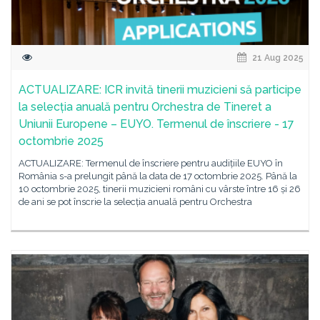
21 Aug 2025
ACTUALIZARE: ICR invită tinerii muzicieni să participe
la selecția anuală pentru Orchestra de Tineret a
Uniunii Europene – EUYO. Termenul de înscriere - 17
octombrie 2025
ACTUALIZARE: Termenul de înscriere pentru audițiile EUYO în
România s-a prelungit până la data de 17 octombrie 2025. Până la
10 octombrie 2025, tinerii muzicieni români cu vârste între 16 și 26
de ani se pot înscrie la selecția anuală pentru Orchestra