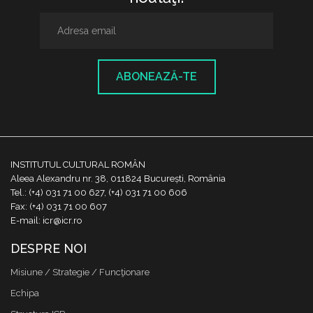
ABONEAZĂ-TE
INSTITUTUL CULTURAL ROMÂN
Aleea Alexandru nr. 38, 011824 București, România
Tel.: (+4) 031 71 00 627, (+4) 031 71 00 606
Fax: (+4) 031 71 00 607
E-mail: icr@icr.ro
DESPRE NOI
Misiune / Strategie / Funcţionare
Echipa