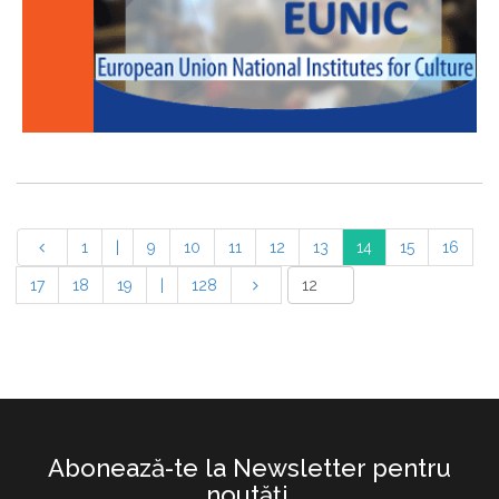
1
|
9
10
11
12
13
14
15
16
17
18
19
|
128
Abonează-te la Newsletter pentru
noutăţi.