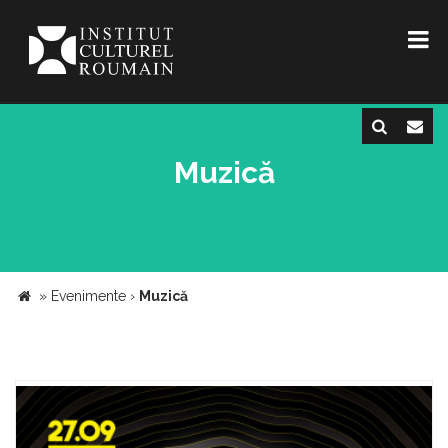
Muzică
»
Evenimente
›
Muzică