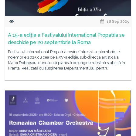
18 Sep 2025
A 15-a ediție a Festivalului Internațional Propatria se
deschide pe 20 septembrie la Roma
Festivalul Internațional Propatria revine între 20 septembrie – 1
noiembrie 2025 cu cea de a XV-a ediție, sub direcția artistică a
Marei Dobrescu, cunoscută pianistă de origine română stabilită în
Franța. Realizată cu susținerea Departamentului pentru