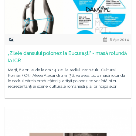
8 Apr 2014
„Zilele dansului polonez la București” - masă rotundă
la ICR
Marți, 8 aprilie, de la ora 14. 00, la sediul Institutului Cultural
Român (ICR), Aleea Alexandru nr. 38, va avea loc o masă rotundă
în cadrul căreia producători şi artişti polonezi se vor întâlni cu
reprezentanţi ai scenei culturale româneşti şi ai principalelor