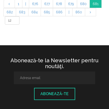
1
|
676
677
678
679
680
681
682
683
684
685
686
|
860
Abonează-te la Newsletter pentru
noutăţi.
ABONEAZĂ-TE