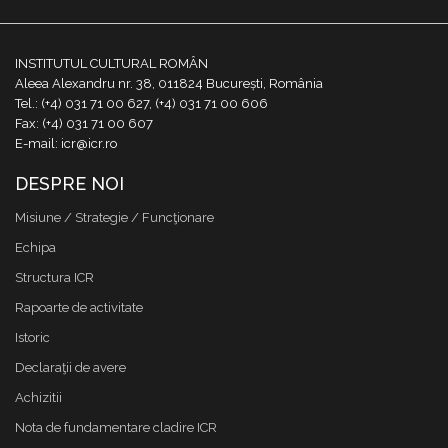
INSTITUTUL CULTURAL ROMÂN
Aleea Alexandru nr. 38, 011824 București, România
Tel.: (+4) 031 71 00 627, (+4) 031 71 00 606
Fax: (+4) 031 71 00 607
E-mail: icr@icr.ro
DESPRE NOI
Misiune / Strategie / Funcţionare
Echipa
Structura ICR
Rapoarte de activitate
Istoric
Declaraţii de avere
Achizitii
Nota de fundamentare cladire ICR