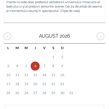
martie nu este doar pretextul sărbătoririi universului miraculos al
teatrului ci şi al preţuirii seniorilor scenei. Cei 24 de artişti de seamă
ai momentului reuniţi în spectacolul „Clipe de viaţă
AUGUST 2026
L
M
M
J
V
S
D
1
2
3
4
5
6
7
8
9
10
11
12
13
14
15
16
17
18
19
20
21
22
23
24
25
26
27
28
29
30
31