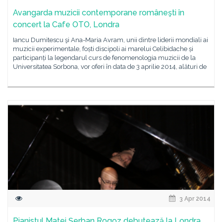
Avangarda muzicii contemporane româneşti în
concert la Cafe OTO, Londra
Iancu Dumitescu şi Ana-Maria Avram, unii dintre liderii mondiali ai
muzicii experimentale, foști discipoli ai marelui Celibidache și
participanți la legendarul curs de fenomenologia muzicii de la
Universitatea Sorbona, vor oferi în data de 3 aprilie 2014, alături de
3 Apr 2014
Pianistul Matei Şerban Rogoz debutează la Londra,