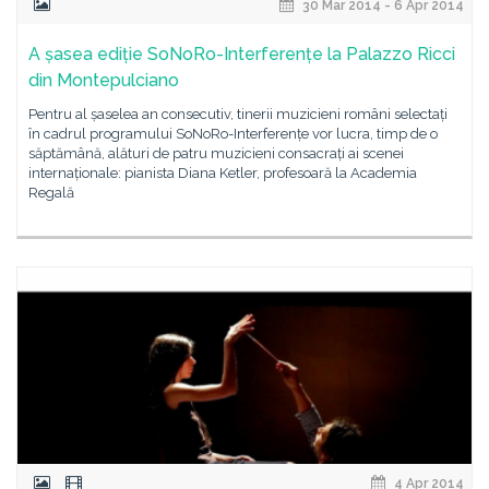
30 Mar 2014 - 6 Apr 2014
A șasea ediție SoNoRo-Interferențe la Palazzo Ricci
din Montepulciano
Pentru al șaselea an consecutiv, tinerii muzicieni români selectați
în cadrul programului SoNoRo-Interferențe vor lucra, timp de o
săptămână, alături de patru muzicieni consacrați ai scenei
internaționale: pianista Diana Ketler, profesoară la Academia
Regală
4 Apr 2014