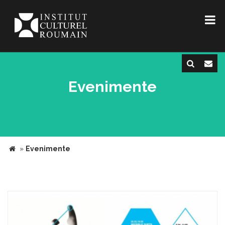
Evenimente
»
Evenimente