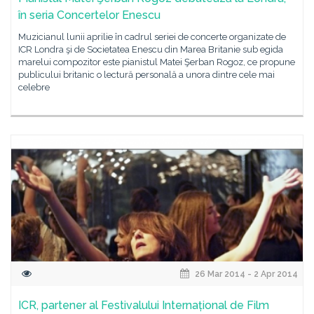
în seria Concertelor Enescu
Muzicianul lunii aprilie în cadrul seriei de concerte organizate de
ICR Londra şi de Societatea Enescu din Marea Britanie sub egida
marelui compozitor este pianistul Matei Şerban Rogoz, ce propune
publicului britanic o lectură personală a unora dintre cele mai
celebre
26 Mar 2014 - 2 Apr 2014
ICR, partener al Festivalului Internațional de Film