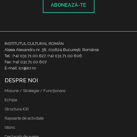
ABONEAZĂ-TE
INSTITUTUL CULTURAL ROMÂN
Aleea Alexandru nr. 38, 011824 București, România
Tel.: (+4) 031 71 00 627, (+4) 031 71 00 606
Fax: (+4) 031 71 00 607
E-mail: icr@icr.ro
DESPRE NOI
Misiune / Strategie / Funcţionare
Echipa
Structura ICR
Rapoarte de activitate
Istoric
Declaraţii de avere