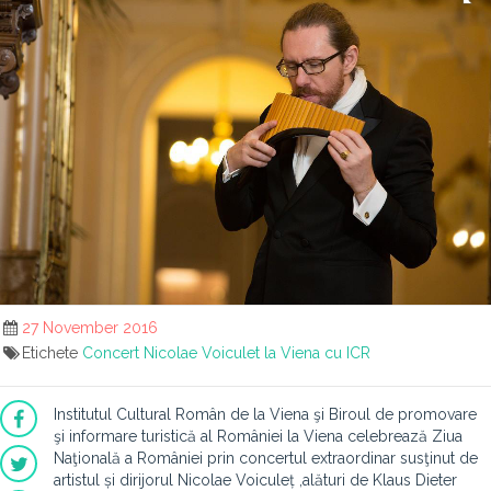
27 November 2016
Etichete
Concert Nicolae Voiculet la Viena cu ICR
Institutul Cultural Român de la Viena şi
Biroul de promovare
şi informare turistică al României la Viena
celebrează Ziua
Naţională a României prin concertul extraordinar susţinut de
artistul și dirijorul Nicolae Voiculeț ,alături de
Klaus Dieter