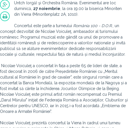
Untch (orgă) şi Orchestra România. Evenimentul are loc
duminică,
27 noiembrie
, la ora 19.00 la biserica Minoriten
din Viena (Minoritenplatz 2A, 1010).
Concertul este parte a turneului
România 100 -
D.O.R.
, un
concept dezvoltat de Nicolae Voiculeţ, ambasador al turismului
românesc. Programul muzical este gândit ca unul de promovare a
identității românești și de redescoperire a valorilor naționale şi invită
publicul să se alăture evenimentelor dedicate responsabilizării
sociale şi culturale, respectului față de natură și mediul înconjurător.
Nicolae Voiculeţ a concertat în fața a peste 65 de lideri de state, a
fost decorat în 2006 de către Președintele României cu „Meritul
cultural al României în grad de cavaler", este singurul român care a
concertat la Banca Mondială, la expoziția mondială de la Nagoya și a
fost invitat să cânte la închiderea Jocurilor Olimpice de la Beijing.
Nicolae Voiculeţ este primul artist român recompensat cu Premiul
„Darul Mărului" iniţiat de Federaţia Română a Asociaţiilor, Cluburilor şi
Centrelor pentru UNESCO, iar în 2015 i-a fost acordată „Emblema de
Onoare a Armatei României".
Nicolae Voiculeţ prezintă concertul la Viena în cadrul unui turneu