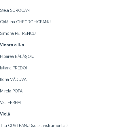
Stela SOROCAN
Cătălina GHEORGHICEANU
Simona PETRENCU
Vioara a II-a
Floarea BĂLĂȘOIU
Iuliana PREDOI
Ilona VĂDUVA
Mirela POPA
Vali EFREM
Violă
Titu CURTEANU (solist instrumentist)