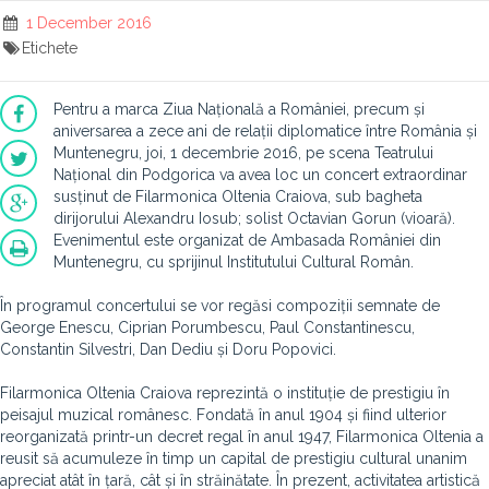
1 December 2016
Etichete
Pentru a marca Ziua Națională a României, precum și
aniversarea a zece ani de relații diplomatice între România și
Muntenegru, joi, 1 decembrie 2016, pe scena Teatrului
Național din Podgorica va avea loc un concert extraordinar
susținut de Filarmonica Oltenia Craiova, sub bagheta
dirijorului Alexandru Iosub; solist Octavian Gorun (vioară).
Evenimentul este organizat de Ambasada României din
Muntenegru, cu sprijinul Institutului Cultural Român.
În programul concertului se vor regăsi compoziții semnate de
George Enescu, Ciprian Porumbescu, Paul Constantinescu,
Constantin Silvestri, Dan Dediu și Doru Popovici.
Filarmonica Oltenia Craiova reprezintă o instituție de prestigiu în
peisajul muzical românesc. Fondată în anul 1904 și fiind ulterior
reorganizată printr-un decret regal în anul 1947, Filarmonica Oltenia a
reusit să acumuleze în timp un capital de prestigiu cultural unanim
apreciat atât în țară, cât și în străinătate.
În prezent, activitatea artistică