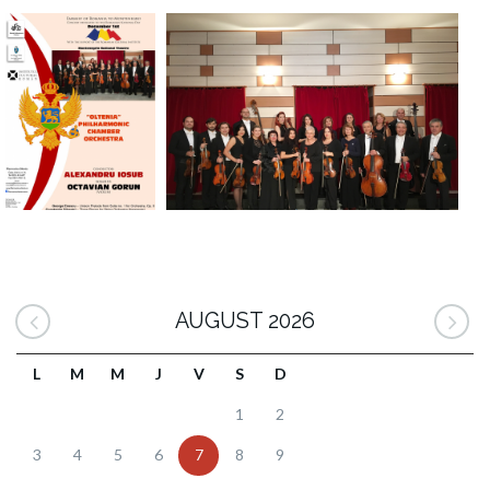
AUGUST 2026
L
M
M
J
V
S
D
1
2
3
4
5
6
7
8
9