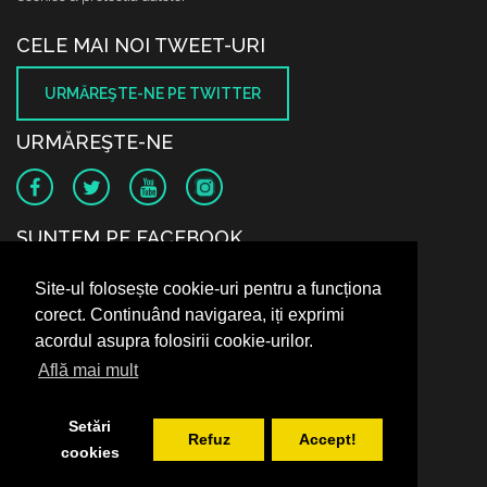
CELE MAI NOI TWEET-URI
URMĂREŞTE-NE PE TWITTER
URMĂREŞTE-NE
SUNTEM PE FACEBOOK
Site-ul folosește cookie-uri pentru a funcționa
corect. Continuând navigarea, iți exprimi
acordul asupra folosirii cookie-urilor.
Află mai mult
Setări
Refuz
Accept!
cookies