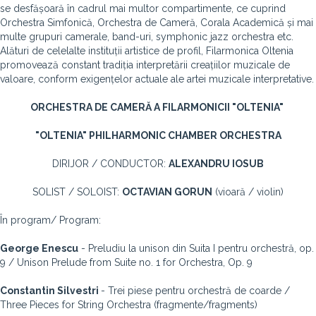
se desfășoară în cadrul mai multor compartimente, ce cuprind
Orchestra Simfonică, Orchestra de Cameră, Corala Academică și mai
multe grupuri camerale, band-uri, symphonic jazz orchestra etc.
Alături de celelalte instituții artistice de profil, Filarmonica Oltenia
promovează constant tradiția interpretării creațiilor muzicale de
valoare, conform exigențelor actuale ale artei muzicale interpretative.
ORCHESTRA DE CAMERĂ A FILARMONICII "OLTENIA"
"OLTENIA" PHILHARMONIC CHAMBER ORCHESTRA
DIRIJOR / CONDUCTOR:
ALEXANDRU IOSUB
SOLIST / SOLOIST:
OCTAVIAN GORUN
(vioară / violin)
În program/ Program:
George Enescu
- Preludiu la unison din Suita I pentru orchestră, op.
9 / Unison Prelude from Suite no. 1 for Orchestra, Op. 9
Constantin Silvestri
- Trei piese pentru orchestră de coarde /
Three Pieces for String Orchestra (fragmente/fragments)