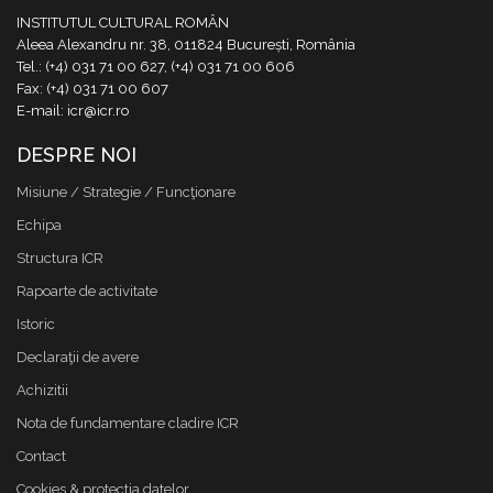
INSTITUTUL CULTURAL ROMÂN
Aleea Alexandru nr. 38, 011824 București, România
Tel.: (+4) 031 71 00 627, (+4) 031 71 00 606
Fax: (+4) 031 71 00 607
E-mail: icr@icr.ro
DESPRE NOI
Misiune / Strategie / Funcţionare
Echipa
Structura ICR
Rapoarte de activitate
Istoric
Declaraţii de avere
Achizitii
Nota de fundamentare cladire ICR
Contact
Cookies & protectia datelor