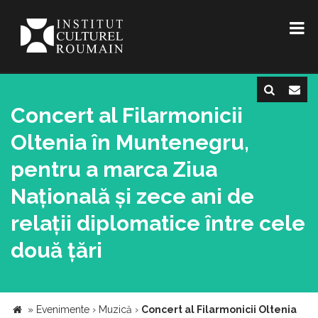
Concert al Filarmonicii
Oltenia în Muntenegru,
pentru a marca Ziua
Națională și zece ani de
relații diplomatice între cele
două țări
»
Evenimente
›
Muzică
›
Concert al Filarmonicii Oltenia