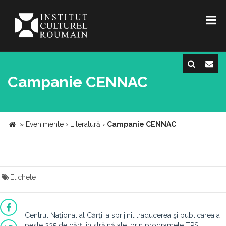
Campanie CENNAC
»
Evenimente
›
Literatură
›
Campanie CENNAC
Etichete
Centrul Naţional al Cărţii a sprijinit traducerea şi publicarea a
peste 235 de cărţi în străinătate, prin programele TPS