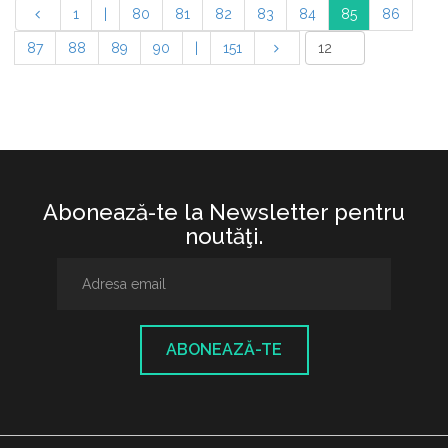
1
|
80
81
82
83
84
85
86
87
88
89
90
|
151
Abonează-te la Newsletter pentru
noutăţi.
ABONEAZĂ-TE