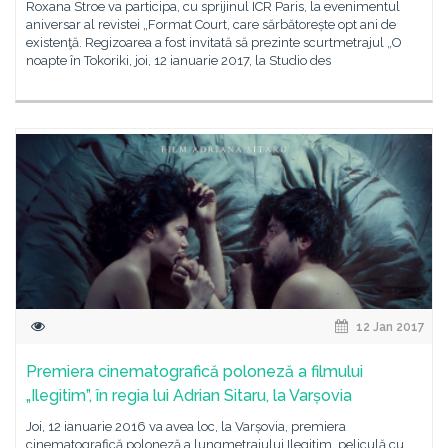
Roxana Stroe va participa, cu sprijinul ICR Paris, la evenimentul
aniversar al revistei „Format Court, care sărbătorește opt ani de
existenţă. Regizoarea a fost invitată să prezinte scurtmetrajul „O
noapte în Tokoriki, joi, 12 ianuarie 2017, la Studio des
12 Jan 2017
Premiera cinematografică poloneză a filmului
„Ilegitim”, în regia lui Adrian Sitaru, la Varșovia
Joi, 12 ianuarie 2016 va avea loc, la Varșovia, premiera
cinematografică poloneză a lungmetrajului Ilegitim, peliculă cu