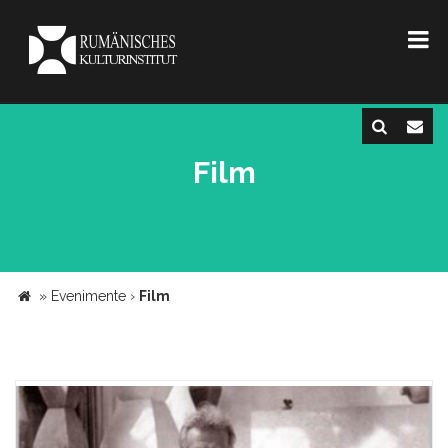
Film
»
Evenimente
›
Film