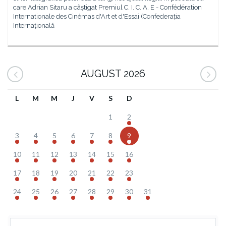
care Adrian Sitaru a câștigat Premiul C. I. C. A. E - Confédération
Internationale des Cinémas d'Art et d'Essai (Confederația
Internațională
AUGUST 2026
L
M
M
J
V
S
D
1
2
3
4
5
6
7
8
9
10
11
12
13
14
15
16
17
18
19
20
21
22
23
24
25
26
27
28
29
30
31