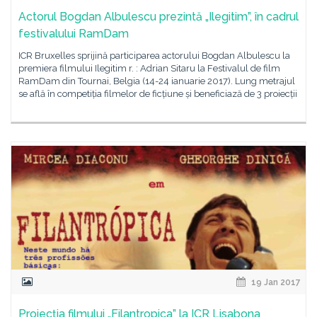
Actorul Bogdan Albulescu prezintă „Ilegitim”, în cadrul
festivalului RamDam
ICR Bruxelles sprijină participarea actorului Bogdan Albulescu la
premiera filmului Ilegitim r. : Adrian Sitaru la Festivalul de film
RamDam din Tournai, Belgia (14-24 ianuarie 2017). Lung metrajul
se află în competiția filmelor de ficțiune și beneficiază de 3 proiecții
19 Jan 2017
Proiecția filmului „Filantropica” la ICR Lisabona