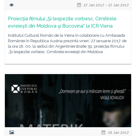
27 Jan 2017 - 27 Jan 2017
Proiecţia filmului „Şi lespezile vorbesc. Cimitirele
evreieşti din Moldova şi Bucovina“ la ICR Viena
Institutul Cultural Român de la Viena în colaborare cu Ambasada
României în Republica Austria prezintă vineri, 27 ianuarie 2017, de
la ora 18. 00, la sediul din Argentinierstraße 39, proiecţia filmului
„Şi lespezile vorbesc. Cimitirele evreieşti din Moldova
26 Jan 2017