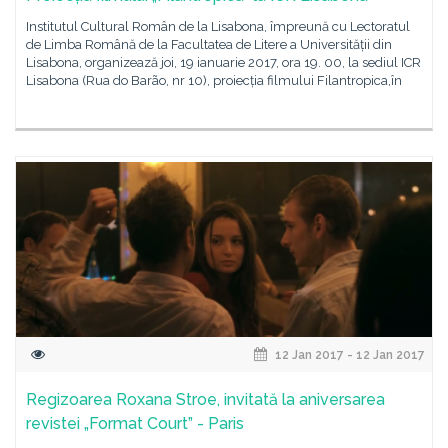
Institutul Cultural Român de la Lisabona, împreună cu Lectoratul
de Limba Română de la Facultatea de Litere a Universității din
Lisabona, organizează joi, 19 ianuarie 2017, ora 19. 00, la sediul ICR
Lisabona (Rua do Barão, nr 10), proiecția filmului Filantropica,în
12 Jan 2017 - 12 Jan 2017
Regizoarea Roxana Stroe, invitată la aniversarea
revistei „Format Court” - Paris