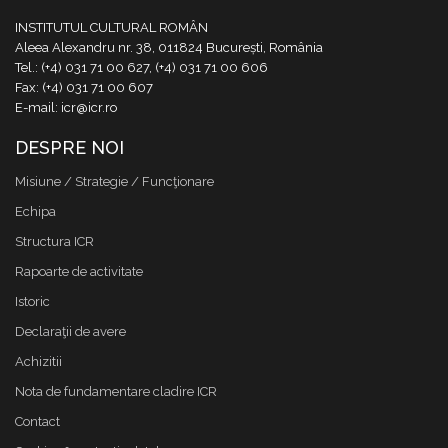
INSTITUTUL CULTURAL ROMÂN
Aleea Alexandru nr. 38, 011824 București, România
Tel.: (+4) 031 71 00 627, (+4) 031 71 00 606
Fax: (+4) 031 71 00 607
E-mail: icr@icr.ro
DESPRE NOI
Misiune / Strategie / Funcţionare
Echipa
Structura ICR
Rapoarte de activitate
Istoric
Declaraţii de avere
Achizitii
Nota de fundamentare cladire ICR
Contact