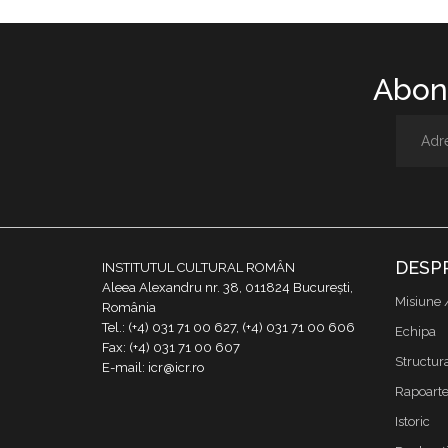
Abone
DESP
INSTITUTUL CULTURAL ROMÂN
Aleea Alexandru nr. 38, 011824 București,
Misiune 
România
Tel.: (+4) 031 71 00 627, (+4) 031 71 00 606
Echipa
Fax: (+4) 031 71 00 607
Structur
E-mail: icr@icr.ro
Rapoarte 
Istoric