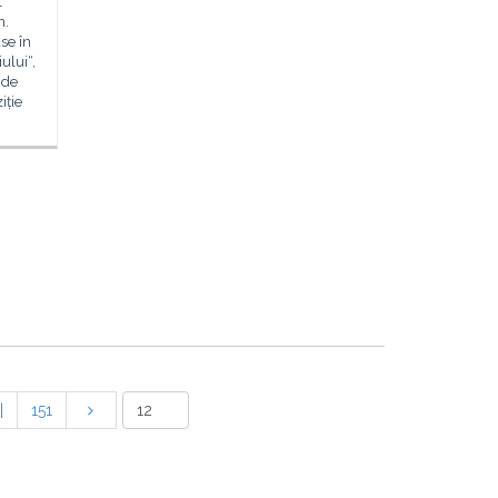
l
n.
ase în
ului“,
 de
iție
|
151