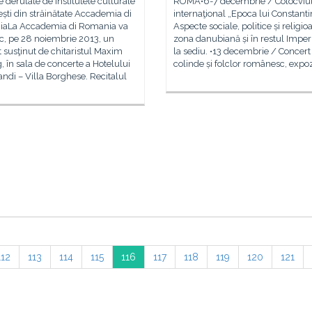
e derulate de institutele culturale
ROMA•6-7 decembrie / Colocviu
ti din străinătate Accademia di
internaţional „Epoca lui Constanti
aLa Accademia di Romania va
Aspecte sociale, politice și religio
c, pe 28 noiembrie 2013, un
zona danubiană și în restul Imperi
 susţinut de chitaristul Maxim
la sediu. •13 decembrie / Concert
, în sala de concerte a Hotelului
colinde și folclor românesc, expoz
ndi – Villa Borghese. Recitalul
112
113
114
115
116
117
118
119
120
121