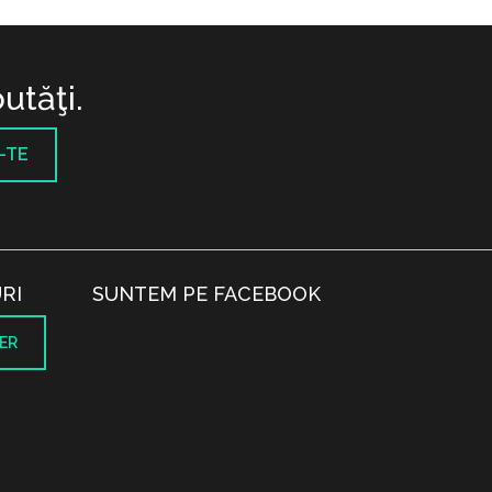
utăţi.
-TE
RI
SUNTEM PE FACEBOOK
ER