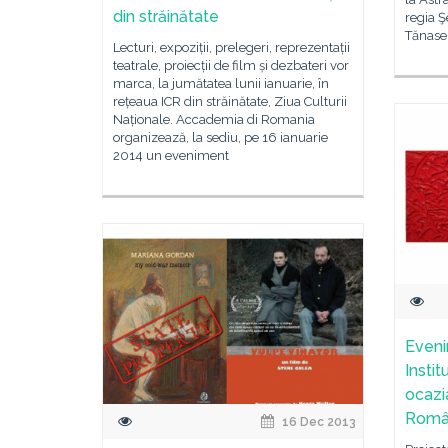
din străinătate
regia Ş
Tănase
Lecturi, expoziții, prelegeri, reprezentații
teatrale, proiecții de film și dezbateri vor
marca, la jumătatea lunii ianuarie, în
rețeaua ICR din străinătate, Ziua Culturii
Naționale. Accademia di Romania
organizează, la sediu, pe 16 ianuarie
2014 un eveniment
Eveni
Insti
ocazi
Româ
16 Dec 2013