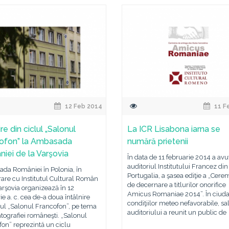
12 Feb 2014
11 F
ire din ciclul „Salonul
La ICR Lisabona iarna se
ofon” la Ambasada
numără prietenii
iei de la Varşovia
În data de 11 februarie 2014 a avut
auditoriul Institutului Francez din
da României în Polonia, în
Portugalia, a şasea ediţie a „Cere
are cu Institutul Cultural Român
de decernare a titlurilor onorifice
arşovia organizează în 12
Amicus Romaniae 2014”. În ciud
ie a. c. cea de-a doua întâlnire
condiţiilor meteo nefavorabile, sa
lul „Salonul Francofon”, pe tema
auditoriului a reunit un public de
ografiei româneşti. „Salonul
on” reprezintă un ciclu