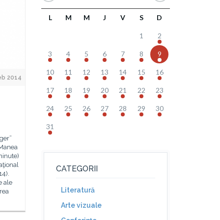
L
M
M
J
V
S
D
1
2
3
4
5
6
7
8
9
10
11
12
13
14
15
16
eb 2014
17
18
19
20
21
22
23
24
25
26
27
28
29
30
31
ger”
 Manea
minute)
aţional
CATEGORII
14).
e ale
Literatură
rea
Arte vizuale