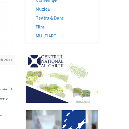
Conferinţe
Muzică
Teatru & Dans
Film
MULTIART
eb 2014
 loc, în
moniei
a
la