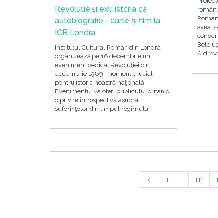
Proiect
Revoluţie şi exil: istoria ca
româneș
Romani
autobiografie - carte și film la
avea lo
ICR Londra
concert
Belciug
Institutul Cultural Român din Londra
Aldrova
organizează pe 16 decembrie un
eveniment dedicat Revoluţiei din
decembrie 1989, moment crucial
pentru istoria noastră naţională.
Evenimentul va oferi publicului britanic
o privire introspectivă asupra
suferinţelor din timpul regimului
1
|
111