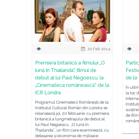
20 Feb 2014
Premiera britanică a filmului „O
Parti
lună în Thailanda”, filmul de
Festiv
debut al lui Paul Negoescu, la
de la 
„Cinemateca românească” de la
În ulti
ICR Londra
la loc 
Interna
Programul Cinematecii Românești de la
Institu
Institutul Cultural Român din Londra se
susține
relansează joi, 20 februarie, cu premiera
de film
britanică a lungmetrajului de debut al
române
lui Paul Negoescu, „O lună în
Thailanda”, un film care examinează, cu
detașarea și economia de mijloace