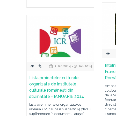
Întâln
1 Jan 2014 - 31 Jan 2014
Franc
Lista proiectelor culturale
Român
organizate de institutele
Ambasa
culturale românești din
colabor
de la V
străinătate - IANUARIE 2014
februar
Lista evenimentelor organizate de
din cic
rețeaua ICR în luna ianuarie 2014 (detalii
cinemat
suplimentare în documentul atașat)
Francof