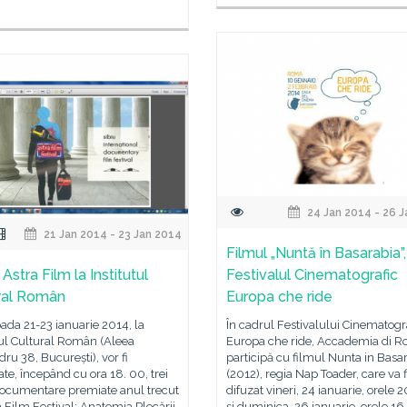
24 Jan 2014 - 26 
21 Jan 2014 - 23 Jan 2014
Filmul „Nuntă în Basarabia”,
 Astra Film la Institutul
Festivalul Cinematografic
ral Român
Europa che ride
oada 21-23 ianuarie 2014, la
În cadrul Festivalului Cinematogr
tul Cultural Român (Aleea
Europa che ride, Accademia di 
ru 38, București), vor fi
participă cu filmul Nunta in Basa
ate, începând cu ora 18. 00, trei
(2012), regia Nap Toader, care va f
documentare premiate anul trecut
difuzat vineri, 24 ianuarie, orele 2
a Film Festival: Anatomia Plecării,
şi duminica, 26 ianuarie, orele 16.