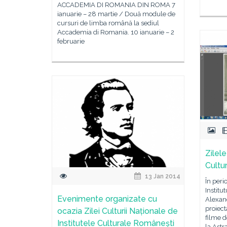
ACCADEMIA DI ROMANIA DIN ROMA 7
ianuarie – 28 martie / Două module de
cursuri de limba română la sediul
Accademia di Romania. 10 ianuarie – 2
februarie
Zilele
Cultu
13 Jan 2014
În peri
Institu
Evenimente organizate cu
Alexand
proiect
ocazia Zilei Culturii Naționale de
filme 
Institutele Culturale Românești
la Astr