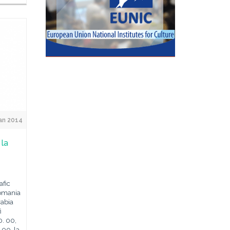
Jan 2014
 la
afic
Romania
rabia
i
0. 00,
 00, la