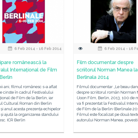
6 Feb 2014 - 16 Feb 2014
6 Feb 2014 - 16 F
cipare românească la
Film documentar despre
alul Internațional de Film
scriitorul Norman Manea la
Berlin
Berlinala 2014
mii ani, filmul românesc s-a aflat
Filmul documentar „Le beau dan
de cinste în cadrul Festivalului
despre scriitorul român Norman
țional de Film de la Berlin, iar
(Joon Film, Berlin, 2013, 100 de 
tul Cultural Roman din Berlin
va fi prezentat la Festivalul Intern
 și anul acesta prezența echipelor
de Film de la Berlin (Berlinale 20
 și ajută la organizarea standului
Filmul este focalizat pe două text
sc. ICR Berlin
autorului Norman Manea, povesti