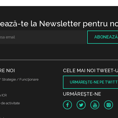
ază-te la Newsletter pentru no
ABONEAZĂ
RE NOI
CELE MAI NOI TWEET-U
/ Strategie / Funcţionare
URMĂREŞTE-NE PE TWITT
URMĂREŞTE-NE
a ICR
de activitate