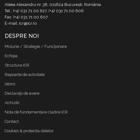
Aleea Alexandru nr. 38, 011824 București, România
Tel.: (+4) 031 71 00 627, (+4) 031 71 00 606
Fax: (+4) 031 71 00 607
E-mail: icr@icr.ro
DESPRE NOI
Misiune / Strategie / Funcţionare
Echipa
Structura ICR
Rapoarte de activitate
Istoric
Declaraţii de avere
Achizitii
Nota de fundamentare cladire ICR
Contact
Cookies & protectia datelor