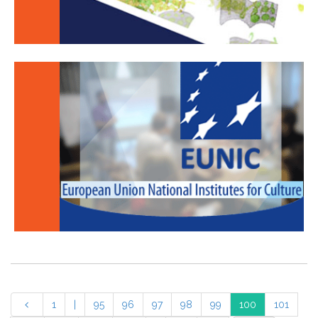
1
|
95
96
97
98
99
100
101