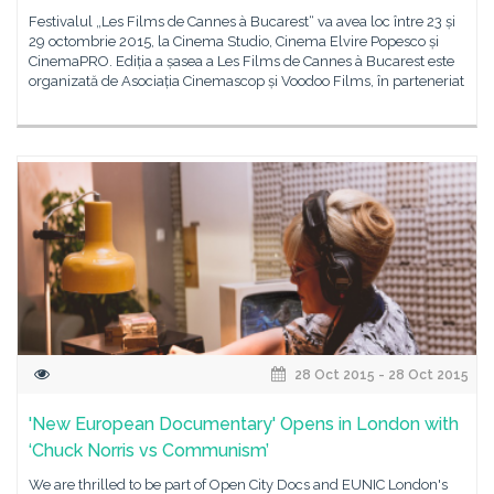
Festivalul „Les Films de Cannes à Bucarest“ va avea loc între 23 și
29 octombrie 2015, la Cinema Studio, Cinema Elvire Popesco și
CinemaPRO. Ediția a șasea a Les Films de Cannes à Bucarest este
organizată de Asociația Cinemascop și Voodoo Films, în parteneriat
28 Oct 2015 - 28 Oct 2015
'New European Documentary' Opens in London with
‘Chuck Norris vs Communism’
We are thrilled to be part of Open City Docs and EUNIC London's