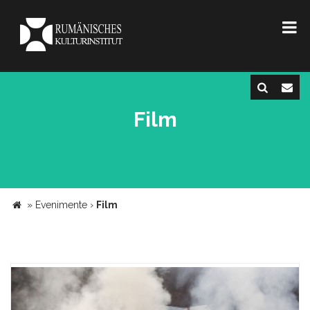
Film
»
Evenimente
›
Film