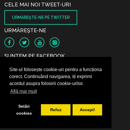
CELE MAI NOI TWEET-URI
URMĂREŞTE-NE PE TWITTER
URMĂREŞTE-NE
SUNTEM PE FACEBOOK
Site-ul folosește cookie-uri pentru a funcționa
corect. Continuând navigarea, iți exprimi
acordul asupra folosirii cookie-urilor.
Află mai mult
Setări
Refuz
Accept!
cookies