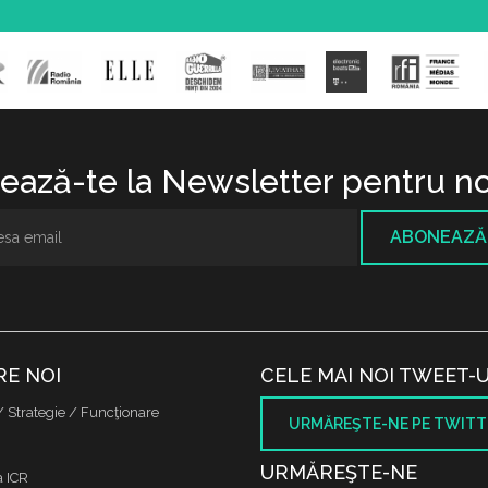
ază-te la Newsletter pentru no
ABONEAZĂ
RE NOI
CELE MAI NOI TWEET-U
/ Strategie / Funcţionare
URMĂREŞTE-NE PE TWITT
URMĂREŞTE-NE
a ICR