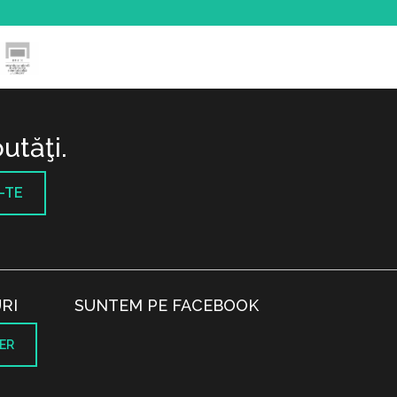
utăţi.
-TE
RI
SUNTEM PE FACEBOOK
ER