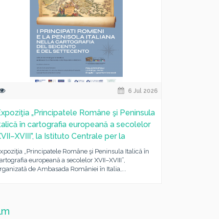
6 Jul 2026
xpoziţia „Principatele Române şi Peninsula
talică în cartografia europeană a secolelor
VII–XVIII”, la Istituto Centrale per la
xpoziţia „Principatele Române şi Peninsula Italică în
artografia europeană a secolelor XVII–XVIII”,
rganizată de Ambasada României în Italia,...
ilm