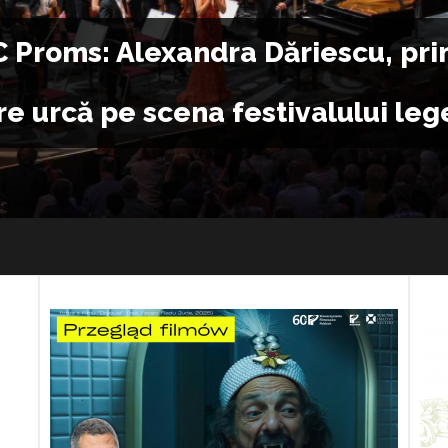
n, la jumătatea anului 2026:
zentă pe marile scene ale lumii