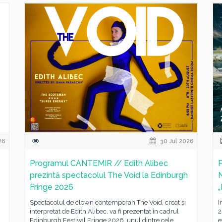
26
30 Jul 2026
Programul CANTEMIR // Edith Alibec
P
prezintă spectacolul The Void la Edinburgh
Fringe 2026
„
Spectacolul de clown contemporan The Void, creat și
I
interpretat de Edith Alibec, va fi prezentat în cadrul
2
Edinburgh Festival Fringe 2026, unul dintre cele...
e