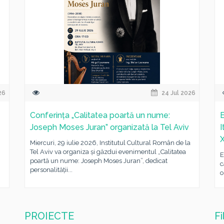
26
24 Jul 2026
Conferința „Calitatea poartă un nume:
E
Joseph Moses Juran” organizată la Tel Aviv
I
X
Miercuri, 29 iulie 2026, Institutul Cultural Român de la
Tel Aviv va organiza și găzdui evenimentul „Calitatea
E
poartă un nume: Joseph Moses Juran”, dedicat
c
personalității...
o
PROIECTE
F