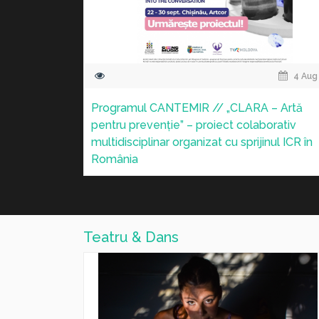
28 Jul 2026
28 Jul
le Muzeului
ICR susține participarea filmului „Kontinenta
n Chișinău –
'25” la Festivalul „Films by Our Neighbours” 
Ucraina
Teatru & Dans