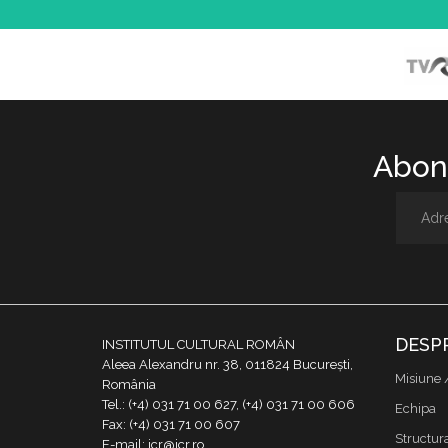
Abone
DESP
INSTITUTUL CULTURAL ROMÂN
Aleea Alexandru nr. 38, 011824 București,
Misiune 
România
Tel.: (+4) 031 71 00 627, (+4) 031 71 00 606
Echipa
Fax: (+4) 031 71 00 607
Structur
E-mail: icr@icr.ro