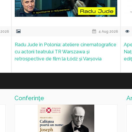
 2026
28 Jul 2026
l
Expoziţia de artă contemporană „Stories in
Mas
din
layers” a artistei Mirela Trăistaru, la IRCCU
la 
Veneția
de 
Conferinţe
Ar