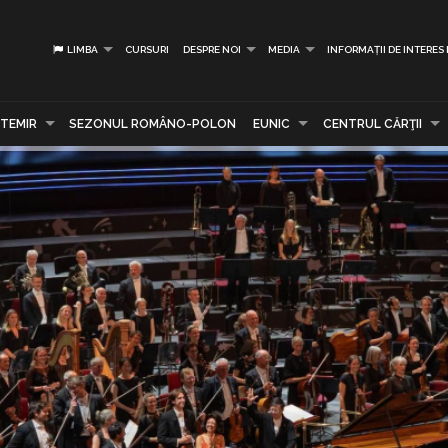
LIMBA
CURSURI
DESPRE NOI
MEDIA
INFORMAȚII DE INTERES
TEMIR
SEZONUL ROMÂNO-POLON
EUNIC
CENTRUL CĂRŢII