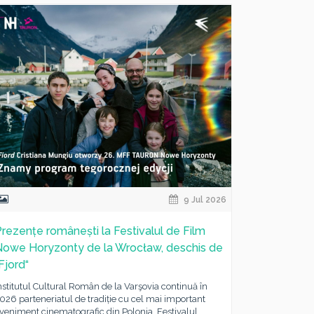
9 Jul 2026
rezențe românești la Festivalul de Film
Nowe Horyzonty de la Wrocław, deschis de
Fjord“
nstitutul Cultural Român de la Varşovia continuă în
026 parteneriatul de tradiție cu cel mai important
veniment cinematografic din Polonia, Festivalul...